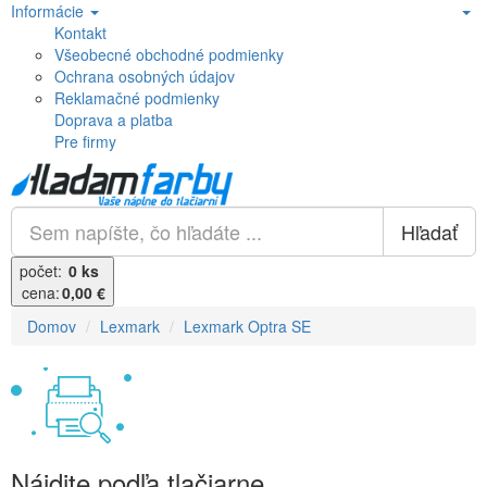
Informácie
Kontakt
Všeobecné obchodné podmienky
Ochrana osobných údajov
Reklamačné podmienky
Doprava a platba
Pre firmy
Hľadať
počet:
0 ks
cena:
0,00 €
Domov
Lexmark
Lexmark Optra SE
Nájdite podľa tlačiarne