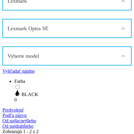
Lexmark
Lexmark Optra SE
Vyberte model
Vyhľadať náplne
Farba
BLACK
0
Predvolené
Podľa názvu
Od najlacnejšieho
Od najdrahšieho
Zobrazujú 1 - 2 z 2