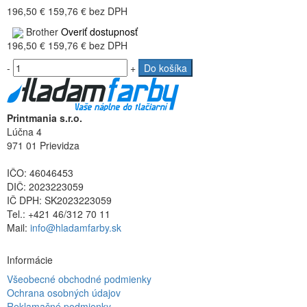
196,50 €
159,76 €
bez DPH
Brother
Overiť dostupnosť
196,50 €
159,76 €
bez DPH
-
+
Do košíka
Printmania s.r.o.
Lúčna 4
971 01 Prievidza
IČO: 46046453
DIČ: 2023223059
IČ DPH: SK2023223059
Tel.: +421 46/312 70 11
Mail:
info@hladamfarby.sk
Informácie
Všeobecné obchodné podmienky
Ochrana osobných údajov
Reklamačné podmienky