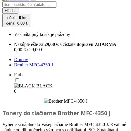
Hľadať
počet:
0 ks
cena:
0,00 €
Váš nákupný košík je prázdny!
Nakúpte ešte za
29,00 €
a získate
dopravu ZDARMA
.
0,00 € / 29,00 €
Domov
Brother MFC-4350 J
Farba
BLACK
0
Tonery do tlačiarne
Brother MFC-4350 J
Vyberte si náplne do Vašej tlačiarne Brother MFC-4350 J. Kvalitné
náplne od dlhoročného výrobcu s certifikátmi ISO. S náplňami