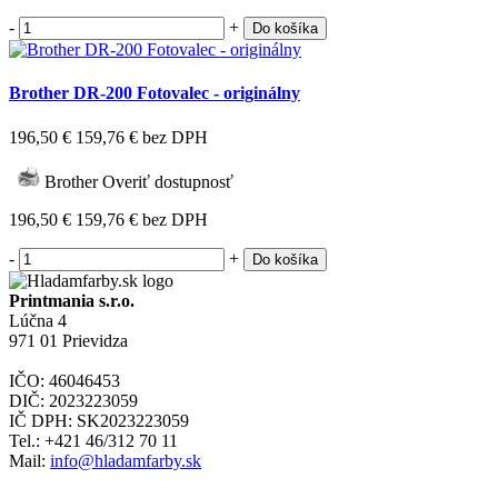
-
+
Do košíka
Brother DR-200 Fotovalec - originálny
196,50 €
159,76 €
bez DPH
Brother
Overiť dostupnosť
196,50 €
159,76 €
bez DPH
-
+
Do košíka
Printmania s.r.o.
Lúčna 4
971 01 Prievidza
IČO: 46046453
DIČ: 2023223059
IČ DPH: SK2023223059
Tel.: +421 46/312 70 11
Mail:
info@hladamfarby.sk