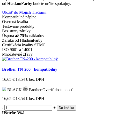
od
HladamFarby
budete určite spokojný.
Uložiť do Mojich Tlačiarní
Kompatibilné náplne
Overená kvalita
Testované produkty
Bez straty záruky
Úspora
až 75%
nákladov
Záruka od HladamFarby
Certifikácia kvality STMC
ISO 9001 a 14001
Množstevné zľavy
Brother TN-200 - kompatibilný
16,65 €
13,54 €
bez DPH
BLACK
Brother
Overiť dostupnosť
16,65 €
13,54 €
bez DPH
-
+
Do košíka
Ušetríte 3%!