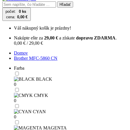
Hľadať
počet:
0 ks
cena:
0,00 €
Váš nákupný košík je prázdny!
Nakúpte ešte za
29,00 €
a získate
dopravu ZDARMA
.
0,00 € / 29,00 €
Domov
Brother MFC-5860 CN
Farba
BLACK
0
CMYK
0
CYAN
0
MAGENTA