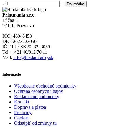
-
+
Do košíka
Printmania s.r.o.
Lúčna 4
971 01 Prievidza
IČO: 46046453
DIČ: 2023223059
IČ DPH: SK2023223059
Tel.: +421 46/312 70 11
Mail:
info@hladamfarby.sk
Informácie
Všeobecné obchodné podmienky
Ochrana osobných údajov
Reklamačné podmienky
Kontakt
Doprava a platba
Pre firmy
Cookies
Odstúpiť od zmluvy tu