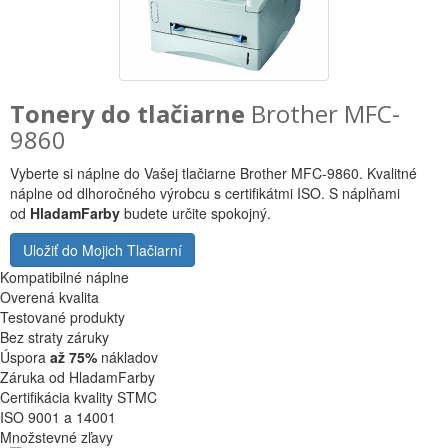
Tonery do tlačiarne
Brother MFC-
9860
Vyberte si náplne do Vašej tlačiarne Brother MFC-9860. Kvalitné
náplne od dlhoročného výrobcu s certifikátmi ISO. S náplňami
od
HladamFarby
budete určite spokojný.
Uložiť do Mojich Tlačiarní
Kompatibilné náplne
Overená kvalita
Testované produkty
Bez straty záruky
Úspora
až 75%
nákladov
Záruka od HladamFarby
Certifikácia kvality STMC
ISO 9001 a 14001
Množstevné zľavy