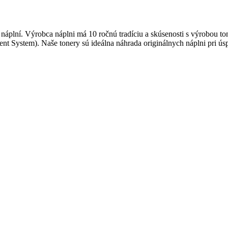
h náplní. Výrobca náplni má 10 ročnú tradíciu a skúsenosti s výrobou t
System). Naše tonery sú ideálna náhrada originálnych náplni pri ús