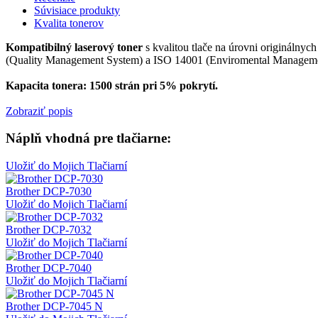
Súvisiace produkty
Kvalita tonerov
Kompatibilný laserový toner
s kvalitou tlače na úrovni originálnyc
(Quality Management System) a ISO 14001 (Enviromental Management 
Kapacita tonera: 1500 strán pri 5% pokrytí.
Zobraziť popis
Náplň vhodná pre tlačiarne:
Uložiť do Mojich Tlačiarní
Brother DCP-7030
Uložiť do Mojich Tlačiarní
Brother DCP-7032
Uložiť do Mojich Tlačiarní
Brother DCP-7040
Uložiť do Mojich Tlačiarní
Brother DCP-7045 N