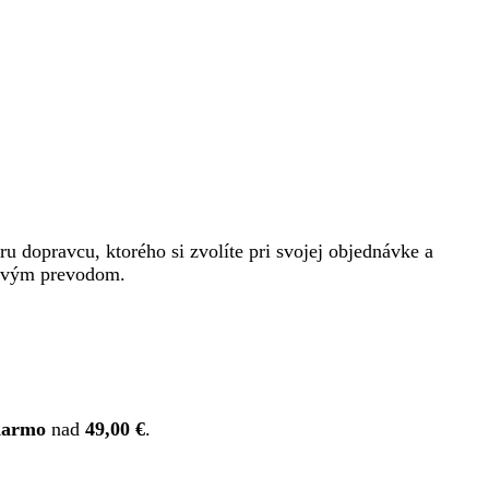
eru dopravcu, ktorého si zvolíte pri svojej objednávke a
nkovým prevodom.
darmo
nad
49,00 €
.