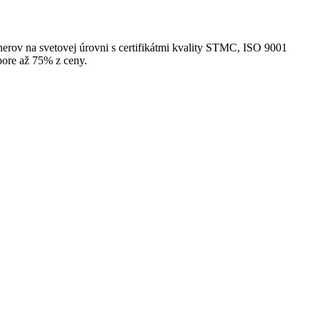
onerov na svetovej úrovni s certifikátmi kvality STMC, ISO 9001
pore až 75% z ceny.