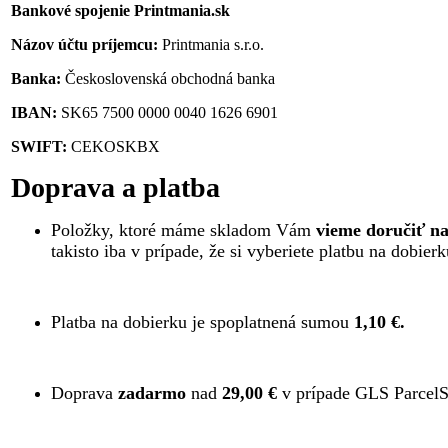
Bankové spojenie Printmania.sk
Názov účtu príjemcu:
Printmania s.r.o.
Banka:
Československá obchodná banka
IBAN:
SK65 7500 0000 0040 1626 6901
SWIFT:
CEKOSKBX
Doprava a platba
Položky, ktoré máme skladom Vám
vieme doručiť na
takisto iba v prípade, že si vyberiete platbu na dobi
Platba na dobierku je spoplatnená sumou
1,10 €.
Doprava
zadarmo
nad
29,00 €
v prípade GLS ParcelS