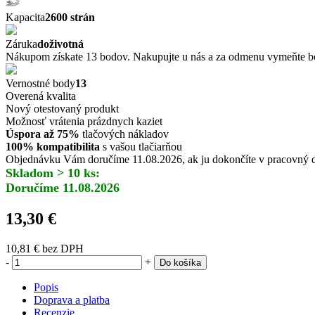
Kapacita
2600 strán
Záruka
doživotná
Nákupom získate 13 bodov. Nakupujte u nás a za odmenu vymeňte bo
Vernostné body
13
Overená kvalita
Nový otestovaný produkt
Možnosť vrátenia prázdnych kaziet
Úspora až 75%
tlačových nákladov
100% kompatibilita
s vašou tlačiarňou
Objednávku Vám doručíme 11.08.2026, ak ju dokončíte v pracovný de
Skladom > 10 ks:
Doručíme 11.08.2026
13,30 €
10,81 €
bez DPH
-
+
Do košíka
Popis
Doprava a platba
Recenzie