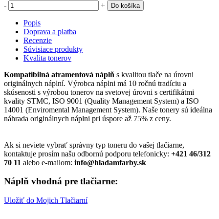
-
+
Do košíka
Popis
Doprava a platba
Recenzie
Súvisiace produkty
Kvalita tonerov
Kompatibilná atramentová náplň
s kvalitou tlače na úrovni
originálnych náplní. Výrobca náplni má 10 ročnú tradíciu a
skúsenosti s výrobou tonerov na svetovej úrovni s certifikátmi
kvality STMC, ISO 9001 (Quality Management System) a ISO
14001 (Enviromental Management System). Naše tonery sú ideálna
náhrada originálnych náplni pri úspore až 75% z ceny.
Ak si neviete vybrať správny typ toneru do vašej tlačiarne,
kontaktuje prosím našu odbornú podporu telefonicky:
+421 46/312
70 11
alebo e-mailom:
info@hladamfarby.sk
Náplň vhodná pre tlačiarne:
Uložiť do Mojich Tlačiarní