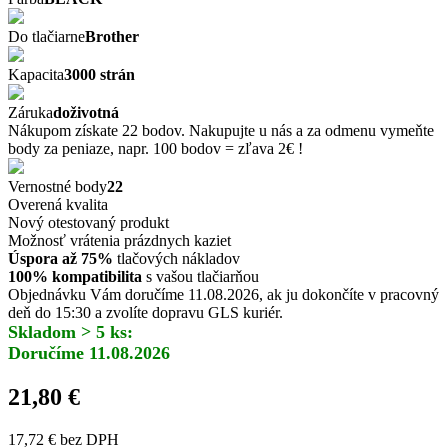
Do tlačiarne
Brother
Kapacita
3000 strán
Záruka
doživotná
Nákupom získate 22 bodov. Nakupujte u nás a za odmenu vymeňte
body za peniaze, napr. 100 bodov = zľava 2€ !
Vernostné body
22
Overená kvalita
Nový otestovaný produkt
Možnosť vrátenia prázdnych kaziet
Úspora až 75%
tlačových nákladov
100% kompatibilita
s vašou tlačiarňou
Objednávku Vám doručíme 11.08.2026, ak ju dokončíte v pracovný
deň do 15:30 a zvolíte dopravu GLS kuriér.
Skladom > 5 ks:
Doručíme 11.08.2026
21,80 €
17,72 €
bez DPH