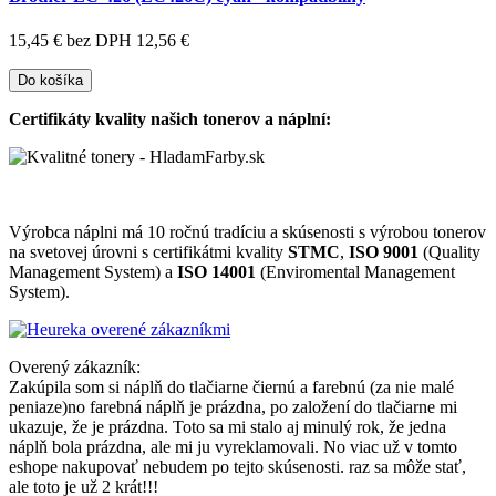
15,45 €
bez DPH 12,56 €
Do košíka
Certifikáty kvality našich tonerov a náplní:
Výrobca náplni má 10 ročnú tradíciu a skúsenosti s výrobou tonerov
na svetovej úrovni s certifikátmi kvality
STMC
,
ISO 9001
(Quality
Management System) a
ISO 14001
(Enviromental Management
System).
Overený zákazník:
Zakúpila som si náplň do tlačiarne čiernú a farebnú (za nie malé
peniaze)no farebná náplň je prázdna, po založení do tlačiarne mi
ukazuje, že je prázdna. Toto sa mi stalo aj minulý rok, že jedna
náplň bola prázdna, ale mi ju vyreklamovali. No viac už v tomto
eshope nakupovať nebudem po tejto skúsenosti. raz sa môže stať,
ale toto je už 2 krát!!!