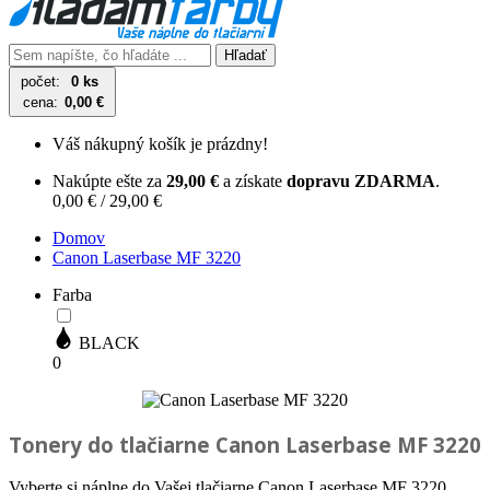
Hľadať
počet:
0 ks
cena:
0,00 €
Váš nákupný košík je prázdny!
Nakúpte ešte za
29,00 €
a získate
dopravu ZDARMA
.
0,00 € / 29,00 €
Domov
Canon Laserbase MF 3220
Farba
BLACK
0
Tonery do tlačiarne
Canon Laserbase MF 3220
Vyberte si náplne do Vašej tlačiarne Canon Laserbase MF 3220.