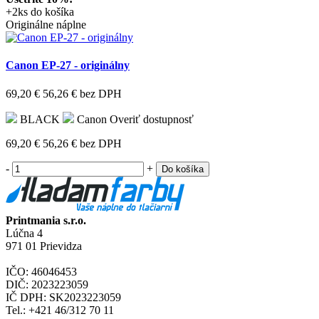
+2ks do košíka
Originálne náplne
Canon EP-27 - originálny
69,20 €
56,26 €
bez DPH
BLACK
Canon
Overiť dostupnosť
69,20 €
56,26 €
bez DPH
-
+
Do košíka
Printmania s.r.o.
Lúčna 4
971 01 Prievidza
IČO: 46046453
DIČ: 2023223059
IČ DPH: SK2023223059
Tel.: +421 46/312 70 11