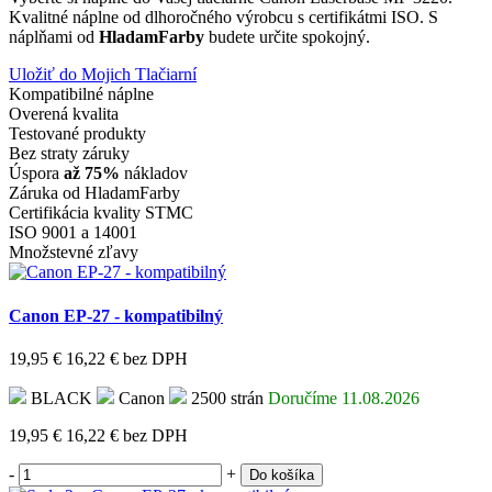
Kvalitné náplne od dlhoročného výrobcu s certifikátmi ISO. S
náplňami od
HladamFarby
budete určite spokojný.
Uložiť do Mojich Tlačiarní
Kompatibilné náplne
Overená kvalita
Testované produkty
Bez straty záruky
Úspora
až 75%
nákladov
Záruka od HladamFarby
Certifikácia kvality STMC
ISO 9001 a 14001
Množstevné zľavy
Canon EP-27 - kompatibilný
19,95 €
16,22 €
bez DPH
BLACK
Canon
2500 strán
Doručíme 11.08.2026
19,95 €
16,22 €
bez DPH
-
+
Do košíka