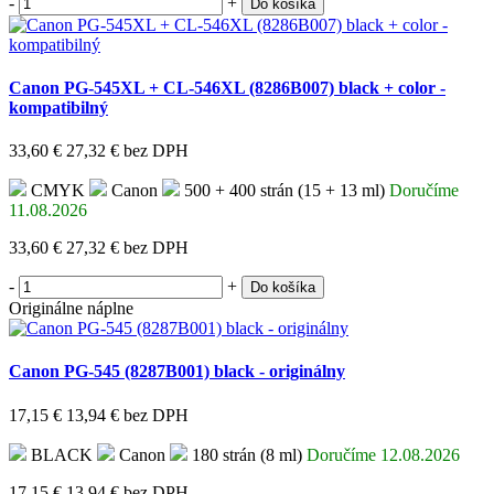
-
+
Do košíka
Canon PG-545XL + CL-546XL (8286B007) black + color -
kompatibilný
33,60 €
27,32 €
bez DPH
CMYK
Canon
500 + 400 strán (15 + 13 ml)
Doručíme
11.08.2026
33,60 €
27,32 €
bez DPH
-
+
Do košíka
Originálne náplne
Canon PG-545 (8287B001) black - originálny
17,15 €
13,94 €
bez DPH
BLACK
Canon
180 strán (8 ml)
Doručíme 12.08.2026
17,15 €
13,94 €
bez DPH