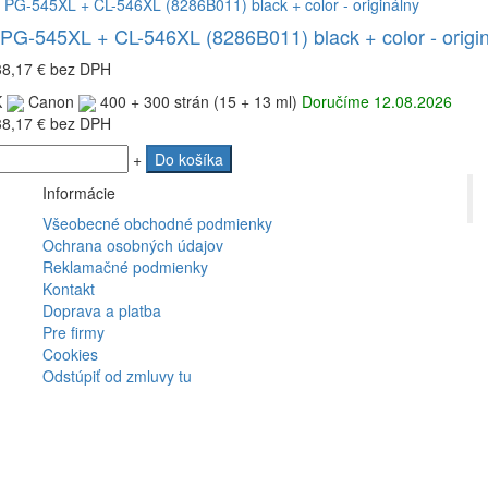
PG-545XL + CL-546XL (8286B011) black + color - origi
38,17 €
bez DPH
K
Canon
400 + 300 strán (15 + 13 ml)
Doručíme 12.08.2026
38,17 €
bez DPH
+
Do košíka
Informácie
Všeobecné obchodné podmienky
Ochrana osobných údajov
Reklamačné podmienky
Kontakt
Doprava a platba
Pre firmy
Cookies
Odstúpiť od zmluvy tu