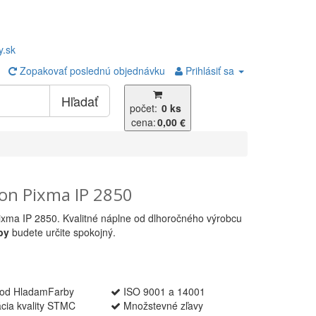
y.sk
Zopakovať poslednú objednávku
Prihlásiť sa
Hľadať
počet:
0 ks
cena:
0,00 €
n Pixma IP 2850
Pixma IP 2850. Kvalitné náplne od dlhoročného výrobcu
by
budete určite spokojný.
od HladamFarby
ISO 9001 a 14001
ácia kvality STMC
Množstevné zľavy