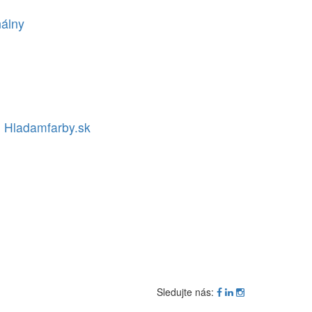
nálny
Hladamfarby.sk
Sledujte nás: