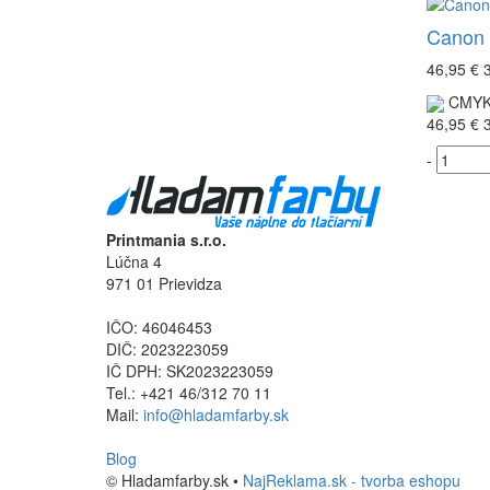
Canon 
46,95 €
CMY
46,95 €
-
Printmania s.r.o.
Lúčna 4
971 01 Prievidza
IČO: 46046453
DIČ: 2023223059
IČ DPH: SK2023223059
Tel.: +421 46/312 70 11
Mail:
info@hladamfarby.sk
Blog
© Hladamfarby.sk •
NajReklama.sk - tvorba eshopu