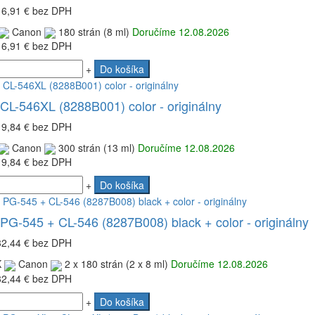
16,91 €
bez DPH
Canon
180 strán (8 ml)
Doručíme 12.08.2026
16,91 €
bez DPH
+
Do košíka
CL-546XL (8288B001) color - originálny
19,84 €
bez DPH
Canon
300 strán (13 ml)
Doručíme 12.08.2026
19,84 €
bez DPH
+
Do košíka
PG-545 + CL-546 (8287B008) black + color - originálny
32,44 €
bez DPH
K
Canon
2 x 180 strán (2 x 8 ml)
Doručíme 12.08.2026
32,44 €
bez DPH
+
Do košíka