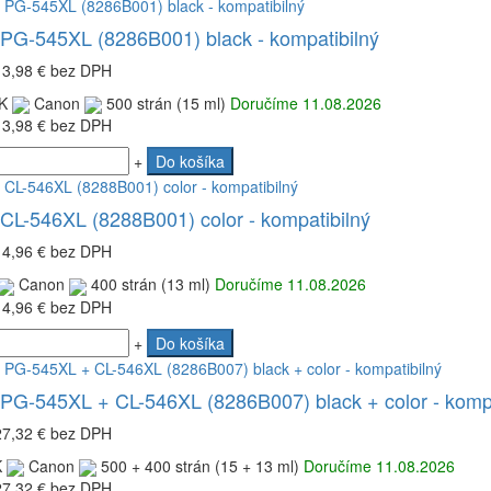
PG-545XL (8286B001) black - kompatibilný
13,98 €
bez DPH
K
Canon
500 strán (15 ml)
Doručíme 11.08.2026
13,98 €
bez DPH
+
Do košíka
CL-546XL (8288B001) color - kompatibilný
14,96 €
bez DPH
Canon
400 strán (13 ml)
Doručíme 11.08.2026
14,96 €
bez DPH
+
Do košíka
PG-545XL + CL-546XL (8286B007) black + color - kompa
27,32 €
bez DPH
K
Canon
500 + 400 strán (15 + 13 ml)
Doručíme 11.08.2026
27,32 €
bez DPH