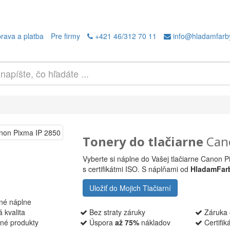
rava a platba
Pre firmy
+421 46/312 70 11
info@hladamfarb
Tonery do tlačiarne
Cano
Vyberte si náplne do Vašej tlačiarne Canon 
s certifikátmi ISO. S náplňami od
HladamFar
Uložiť do Mojich Tlačiarní
né náplne
 kvalita
Bez straty záruky
Záruka 
né produkty
Úspora
až 75%
nákladov
Certifik