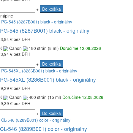
+
Do košíka
 náplne
PG-545 (8287B001) black - originálny
13,94 €
bez DPH
K
Canon
180 strán (8 ml)
Doručíme 12.08.2026
13,94 €
bez DPH
+
Do košíka
PG-545XL (8286B001) black - originálny
19,39 €
bez DPH
K
Canon
400 strán (15 ml)
Doručíme 12.08.2026
19,39 €
bez DPH
+
Do košíka
L-546 (8289B001) color - originálny