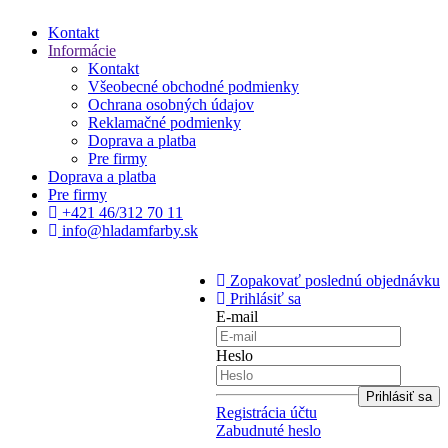
Kontakt
Informácie
Kontakt
Všeobecné obchodné podmienky
Ochrana osobných údajov
Reklamačné podmienky
Doprava a platba
Pre firmy
Doprava a platba
Pre firmy
+421 46/312 70 11
info@hladamfarby.sk
Zopakovať poslednú objednávku
Prihlásiť sa
E-mail
Heslo
Registrácia účtu
Zabudnuté heslo