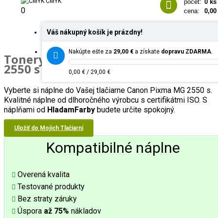
CMYK
počet:
0 ks
0
cena:
0,00
Váš nákupný košík je prázdny!
Nakúpte ešte za
29,00 €
a získate
dopravu ZDARMA
.
Tonery do tlačiarne
Canon Pixma M
2550 s
0,00 € / 29,00 €
Vyberte si náplne do Vašej tlačiarne Canon Pixma MG 2550 s.
Kvalitné náplne od dlhoročného výrobcu s certifikátmi ISO. S
náplňami od
HladamFarby
budete určite spokojný.
Uložiť do Mojich Tlačiarní
Kompatibilné náplne
Overená kvalita
Testované produkty
Bez straty záruky
Úspora
až 75%
nákladov