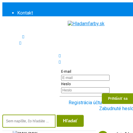
Kontakt
Informácie
Doprava a platba
Pre firmy
+421 46/312 70 11
info@hladamfarby.sk
Zopakovať poslednú objednávku
Domov
Prihlásiť sa
Canon Pixma MG 2550 s
E-mail
Farba
Heslo
BLACK
0
Registrácia účtu
Zabudnuté hesl
CMY
0
Hľadať