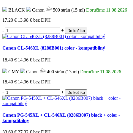
BLACK
Canon
500 strán (15 ml)
Doručíme 11.08.2026
17,20 €
13,98 €
bez DPH
-
+
Do košíka
Canon CL-546XL (8288B001) color - kompatibilný
18,40 €
14,96 €
bez DPH
CMY
Canon
400 strán (13 ml)
Doručíme 11.08.2026
18,40 €
14,96 €
bez DPH
-
+
Do košíka
Canon PG-545XL + CL-546XL (8286B007) black + color -
kompatibilný
33,60 €
27,32 €
bez DPH