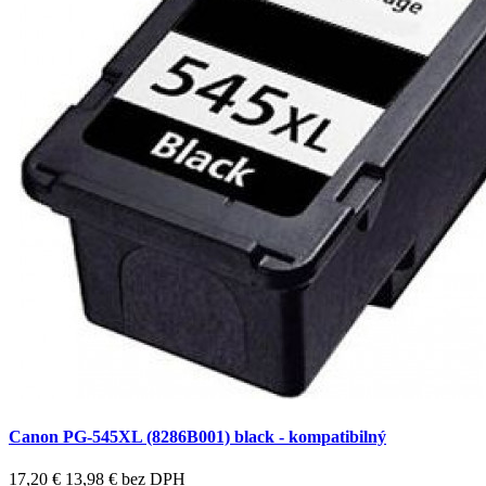
Canon PG-545XL (8286B001) black - kompatibilný
17,20 €
13,98 €
bez DPH