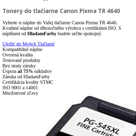
Tonery do tlačiarne
Canon Pixma TR 4640
Vyberte si náplne do Vašej tlačiarne Canon Pixma TR 4640.
Kvalitné náplne od dlhoročného výrobcu s certifikátmi ISO. S
náplňami od
HladamFarby
budete určite spokojný.
Uložiť do Mojich Tlačiarní
Kompatibilné náplne
Overená kvalita
Testované produkty
Bez straty záruky
Úspora
až 75%
nákladov
Záruka od HladamFarby
Certifikácia kvality STMC
ISO 9001 a 14001
Množstevné zľavy