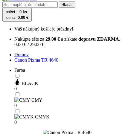
Hľadať
počet:
0 ks
cena:
0,00 €
Váš nákupný košík je prázdny!
Nakúpte ešte za
29,00 €
a získate
dopravu ZDARMA
.
0,00 € / 29,00 €
Domov
Canon Pixma TR 4640
Farba
BLACK
0
CMY
0
CMYK
0