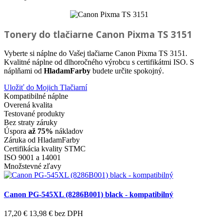
Tonery do tlačiarne
Canon Pixma TS 3151
Vyberte si náplne do Vašej tlačiarne Canon Pixma TS 3151.
Kvalitné náplne od dlhoročného výrobcu s certifikátmi ISO. S
náplňami od
HladamFarby
budete určite spokojný.
Uložiť do Mojich Tlačiarní
Kompatibilné náplne
Overená kvalita
Testované produkty
Bez straty záruky
Úspora
až 75%
nákladov
Záruka od HladamFarby
Certifikácia kvality STMC
ISO 9001 a 14001
Množstevné zľavy
Canon PG-545XL (8286B001) black - kompatibilný
17,20 €
13,98 €
bez DPH