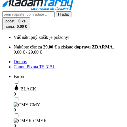
Hľadať
počet:
0 ks
cena:
0,00 €
Váš nákupný košík je prázdny!
Nakúpte ešte za
29,00 €
a získate
dopravu ZDARMA
.
0,00 € / 29,00 €
Domov
Canon Pixma TS 3151
Farba
BLACK
0
CMY
0
CMYK
0