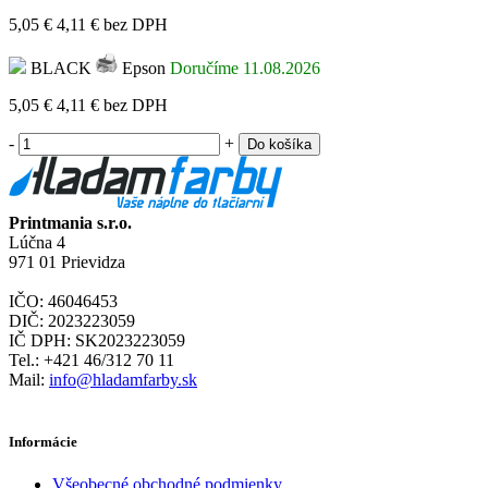
5,05 €
4,11 €
bez DPH
BLACK
Epson
Doručíme 11.08.2026
5,05 €
4,11 €
bez DPH
-
+
Do košíka
Printmania s.r.o.
Lúčna 4
971 01 Prievidza
IČO: 46046453
DIČ: 2023223059
IČ DPH: SK2023223059
Tel.: +421 46/312 70 11
Mail:
info@hladamfarby.sk
Informácie
Všeobecné obchodné podmienky