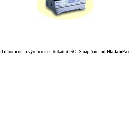
od dlhoročného výrobcu s certifikátmi ISO. S náplňami od
HladamFar