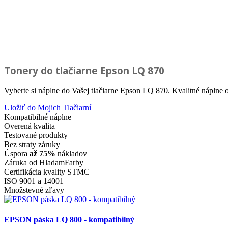
Tonery do tlačiarne
Epson LQ 870
Vyberte si náplne do Vašej tlačiarne Epson LQ 870. Kvalitné náplne 
Uložiť do Mojich Tlačiarní
Kompatibilné náplne
Overená kvalita
Testované produkty
Bez straty záruky
Úspora
až 75%
nákladov
Záruka od HladamFarby
Certifikácia kvality STMC
ISO 9001 a 14001
Množstevné zľavy
EPSON páska LQ 800 - kompatibilný