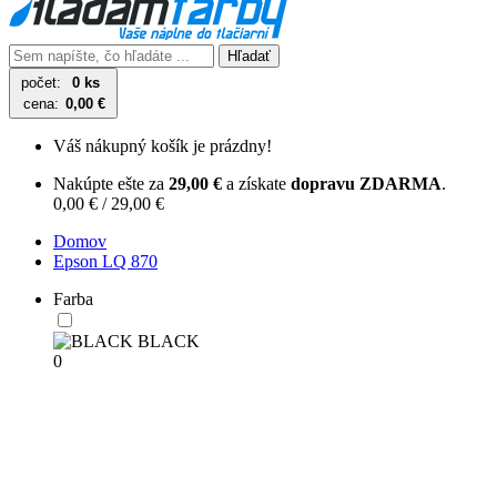
Hľadať
počet:
0 ks
cena:
0,00 €
Váš nákupný košík je prázdny!
Nakúpte ešte za
29,00 €
a získate
dopravu ZDARMA
.
0,00 € / 29,00 €
Domov
Epson LQ 870
Farba
BLACK
0