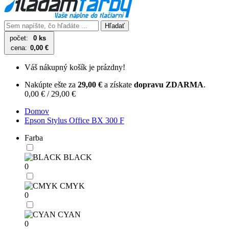
Hľadať
počet:
0 ks
cena:
0,00 €
Váš nákupný košík je prázdny!
Nakúpte ešte za
29,00 €
a získate
dopravu ZDARMA
.
0,00 € / 29,00 €
Domov
Epson Stylus Office BX 300 F
Farba
BLACK
0
CMYK
0
CYAN
0