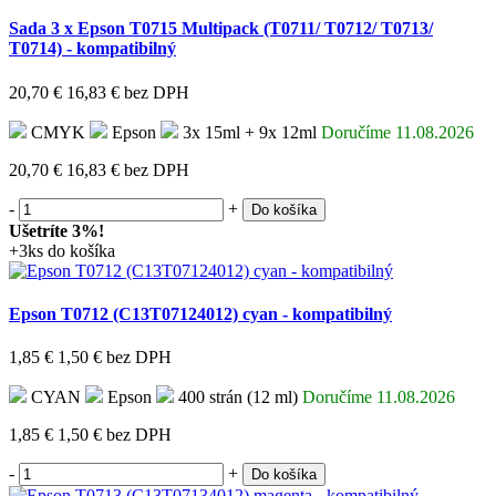
Sada 3 x Epson T0715 Multipack (T0711/ T0712/ T0713/
T0714) - kompatibilný
20,70 €
16,83 €
bez DPH
CMYK
Epson
3x 15ml + 9x 12ml
Doručíme 11.08.2026
20,70 €
16,83 €
bez DPH
-
+
Do košíka
Ušetríte 3%!
+3ks do košíka
Epson T0712 (C13T07124012) cyan - kompatibilný
1,85 €
1,50 €
bez DPH
CYAN
Epson
400 strán (12 ml)
Doručíme 11.08.2026
1,85 €
1,50 €
bez DPH
-
+
Do košíka