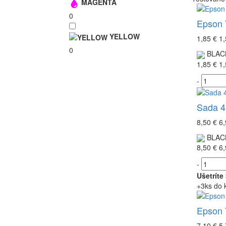
MAGENTA
0
Epson 
YELLOW
1,85 €
1,
0
BLAC
1,85 €
1,
-
Sada 4
8,50 €
6,
BLAC
8,50 €
6,
-
Ušetríte
+3ks do 
Epson 
7,10 €
5,