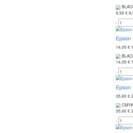
BLAC
9,95 €
8,
-
Epson T
14,05 €
BLAC
14,05 €
-
Epson 
35,60 €
CMY
35,60 €
-