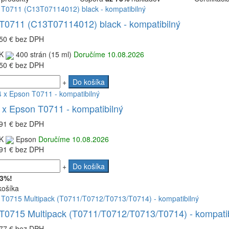
T0711 (C13T07114012) black - kompatibilný
50 €
bez DPH
K
400 strán (15 ml)
Doručíme 10.08.2026
50 €
bez DPH
+
Do košíka
 x Epson T0711 - kompatibilný
91 €
bez DPH
K
Epson
Doručíme 10.08.2026
91 €
bez DPH
+
Do košíka
 3%!
košíka
T0715 Multipack (T0711/T0712/T0713/T0714) - kompatib
77 €
bez DPH