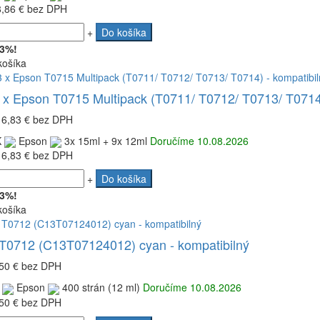
8,86 €
bez DPH
+
Do košíka
 3%!
košíka
 x Epson T0715 Multipack (T0711/ T0712/ T0713/ T0714)
16,83 €
bez DPH
K
Epson
3x 15ml + 9x 12ml
Doručíme 10.08.2026
16,83 €
bez DPH
+
Do košíka
 3%!
košíka
T0712 (C13T07124012) cyan - kompatibilný
50 €
bez DPH
Epson
400 strán (12 ml)
Doručíme 10.08.2026
50 €
bez DPH