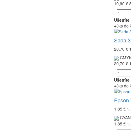
10,90 €
-
Ušetríte
+3ks do 
Sada 3
20,70 €
CMY
20,70 €
-
Ušetríte
+3ks do 
Epson 
1,85 €
1,
CYAN
1,85 €
1,