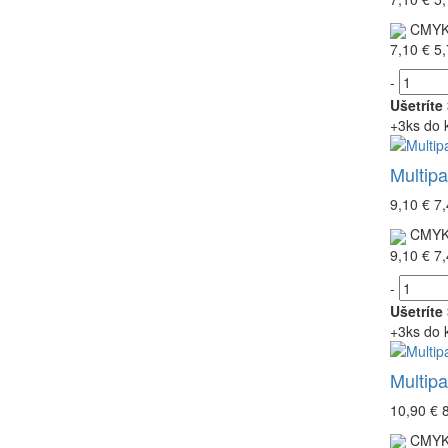
CMY
7,10 €
5,
-
Ušetríte
+3ks do 
Multip
9,10 €
7,
CMY
9,10 €
7,
-
Ušetríte
+3ks do 
Multip
10,90 €
CMY