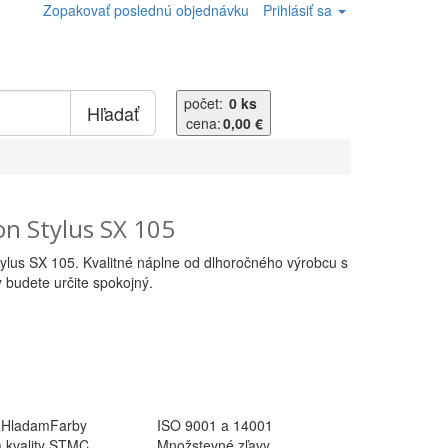
Zopakovať poslednú objednávku
Prihlásiť sa
počet:
0 ks
Hľadať
cena:
0,00 €
n Stylus SX 105
tylus SX 105. Kvalitné náplne od dlhoročného výrobcu s
y
budete určite spokojný.
 HladamFarby
ISO 9001 a 14001
ia kvality STMC
Množstevné zľavy