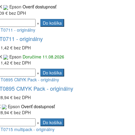
K
Epson
Overiť dostupnosť
09 €
bez DPH
+
Do košíka
0711 - originálny
11,42 €
bez DPH
K
Epson
Doručíme 11.08.2026
11,42 €
bez DPH
+
Do košíka
T0895 CMYK Pack - originálny
28,94 €
bez DPH
K
Epson
Overiť dostupnosť
28,94 €
bez DPH
+
Do košíka