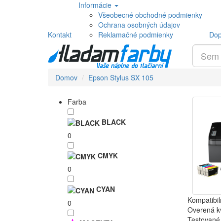
Informácie
Všeobecné obchodné podmienky
Ochrana osobných údajov
Kontakt
Reklamačné podmienky
Dop
Domov
Epson Stylus SX 105
Farba
BLACK
0
CMYK
0
CYAN
Kompatibil
0
Overená kv
Testované