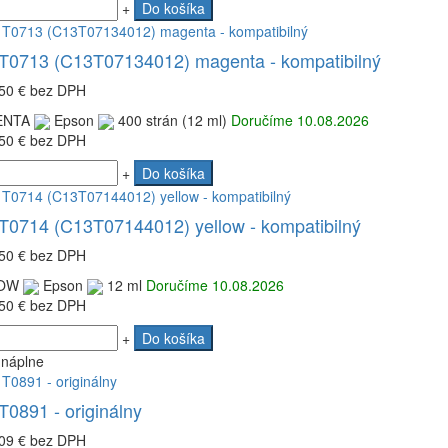
+
Do košíka
T0713 (C13T07134012) magenta - kompatibilný
50 €
bez DPH
NTA
Epson
400 strán (12 ml)
Doručíme 10.08.2026
50 €
bez DPH
+
Do košíka
T0714 (C13T07144012) yellow - kompatibilný
50 €
bez DPH
OW
Epson
12 ml
Doručíme 10.08.2026
50 €
bez DPH
+
Do košíka
 náplne
0891 - originálny
09 €
bez DPH