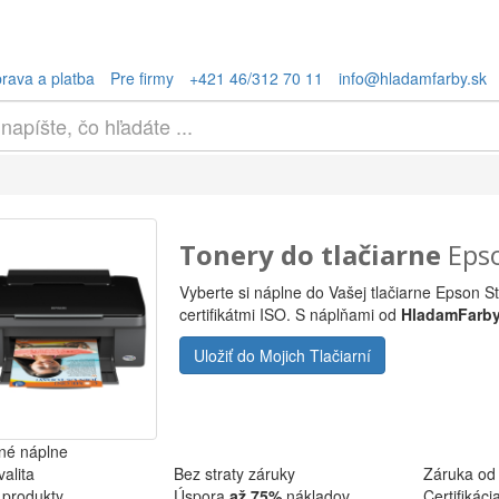
rava a platba
Pre firmy
+421 46/312 70 11
info@hladamfarby.sk
Tonery do tlačiarne
Epso
Vyberte si náplne do Vašej tlačiarne Epson S
certifikátmi ISO. S náplňami od
HladamFarb
Uložiť do Mojich Tlačiarní
né náplne
alita
Bez straty záruky
Záruka od
 produkty
Úspora
až 75%
nákladov
Certifikác