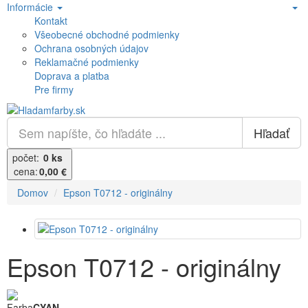
Informácie
Kontakt
Všeobecné obchodné podmienky
Ochrana osobných údajov
Reklamačné podmienky
Doprava a platba
Pre firmy
Hľadať
počet:
0 ks
cena:
0,00 €
Domov
Epson T0712 - originálny
Epson T0712 - originálny
Farba
CYAN