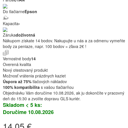
Do tlačiarne
Epson
Kapacita
-
Záruka
doživotná
Nákupom získate 14 bodov. Nakupujte u nás a za odmenu vymeňte
body za peniaze, napr. 100 bodov = zľava 2€ !
Vernostné body
14
Overená kvalita
Nový otestovaný produkt
Možnosť vrátenia prázdnych kaziet
Úspora až 75%
tlačových nákladov
100% kompatibilita
s vašou tlačiarňou
Objednávku Vám doručíme 10.08.2026, ak ju dokončíte v pracovný
deň do 15:30 a zvolíte dopravu GLS kuriér.
Skladom < 5 ks:
Doručíme 10.08.2026
14,05 €