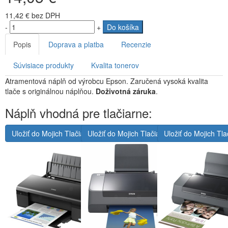
11,42 €
bez DPH
-
+
Do košíka
Popis
Doprava a platba
Recenzie
Súvisiace produkty
Kvalita tonerov
Atramentová náplň od výrobcu Epson. Zaručená vysoká kvalita
tlače s originálnou náplňou.
Doživotná záruka
.
Náplň vhodná pre tlačiarne:
Uložiť do Mojich Tlačiarní
Uložiť do Mojich Tlačiarní
Uložiť do Mojich Tla