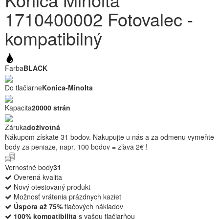
1710400002 Fotovalec -
kompatibilný
Farba
BLACK
Do tlačiarne
Konica-Minolta
Kapacita
20000 strán
Záruka
doživotná
Nákupom získate 31 bodov. Nakupujte u nás a za odmenu vymeňte
body za peniaze, napr. 100 bodov = zľava 2€ !
Vernostné body
31
Overená kvalita
Nový otestovaný produkt
Možnosť vrátenia prázdnych kaziet
Úspora až 75%
tlačových nákladov
100% kompatibilita
s vašou tlačiarňou