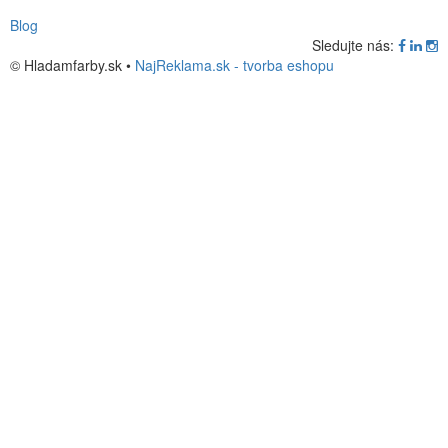
Blog
Sledujte nás:
© Hladamfarby.sk •
NajReklama.sk - tvorba eshopu