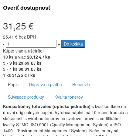
Overiť dostupnosť
31,25 €
25,41 €
bez DPH
-
+
Do košíka
Kúpte viac a ušetríte!
10 ks a viac
28,12 € / ks
5 - 9 ks
29,69 € / ks
3 - 4 ks
30,31 € / ks
1 ks
31,25 € / ks
Popis
Doprava a platba
Recenzie
Súvisiace produkty
Kvalita tonerov
Kompatibilný fotovalec (optická jednotka)
s kvalitou tlače na
úrovni originálnych náplní. Výrobca náplni má 10 ročnú tradíciu a
skúsenosti s výrobou tonerov na svetovej úrovni s certifikátmi
kvality STMC, ISO 9001 (Quality Management System) a ISO
14001 (Enviromental Management System). Naše tonery sú