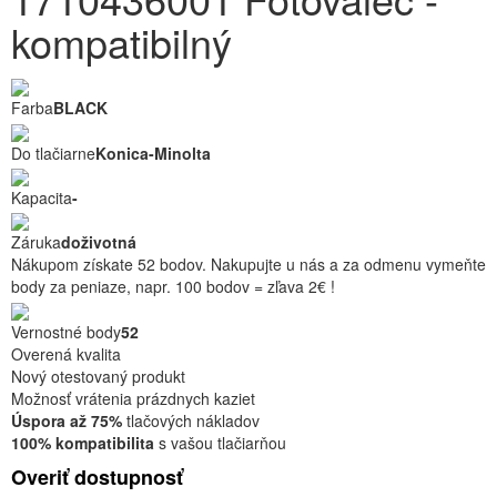
kompatibilný
Farba
BLACK
Do tlačiarne
Konica-Minolta
Kapacita
-
Záruka
doživotná
Nákupom získate 52 bodov. Nakupujte u nás a za odmenu vymeňte
body za peniaze, napr. 100 bodov = zľava 2€ !
Vernostné body
52
Overená kvalita
Nový otestovaný produkt
Možnosť vrátenia prázdnych kaziet
Úspora až 75%
tlačových nákladov
100% kompatibilita
s vašou tlačiarňou
Overiť dostupnosť