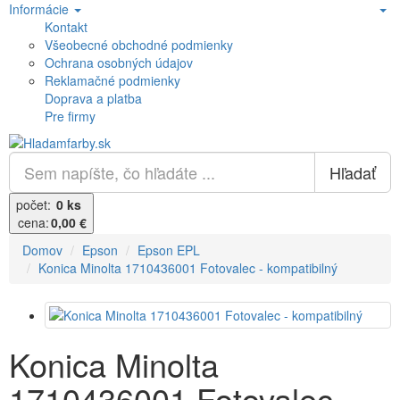
Informácie
Kontakt
Všeobecné obchodné podmienky
Ochrana osobných údajov
Reklamačné podmienky
Doprava a platba
Pre firmy
Hľadať
počet:
0 ks
cena:
0,00 €
Domov
Epson
Epson EPL
Konica Minolta 1710436001 Fotovalec - kompatibilný
Konica Minolta
1710436001 Fotovalec -