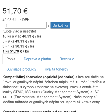
51,70 €
42,03 €
bez DPH
-
+
Do košíka
Kúpte viac a ušetríte!
10 ks a viac
46,53 € / ks
5 - 9 ks
49,11 € / ks
3 - 4 ks
50,15 € / ks
1 ks
51,70 € / ks
Popis
Doprava a platba
Recenzie
Súvisiace produkty
Kvalita tonerov
Kompatibilný fotovalec (optická jednotka)
s kvalitou tlače na
úrovni originálnych náplní. Výrobca náplni má 10 ročnú tradíciu a
skúsenosti s výrobou tonerov na svetovej úrovni s certifikátmi
kvality STMC, ISO 9001 (Quality Management System) a ISO
14001 (Enviromental Management System). Naše tonery sú
ideálna náhrada originálnych náplni pri úspore až 75% z ceny.
Kapacita tonera: 20000 strán pri 5% pokrytí.