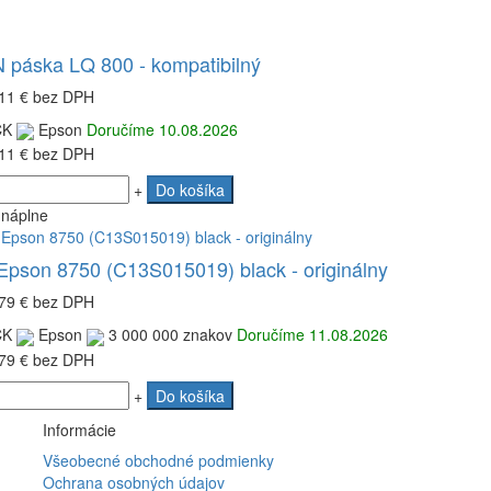
páska LQ 800 - kompatibilný
11 €
bez DPH
CK
Epson
Doručíme 10.08.2026
11 €
bez DPH
+
Do košíka
 náplne
Epson 8750 (C13S015019) black - originálny
79 €
bez DPH
CK
Epson
3 000 000 znakov
Doručíme 11.08.2026
79 €
bez DPH
+
Do košíka
Informácie
Všeobecné obchodné podmienky
Ochrana osobných údajov