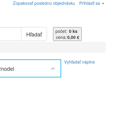
Zopakovať poslednú objednávku
Prihlásiť sa
počet:
0 ks
Hľadať
cena:
0,00 €
Vyhľadať náplne
 model