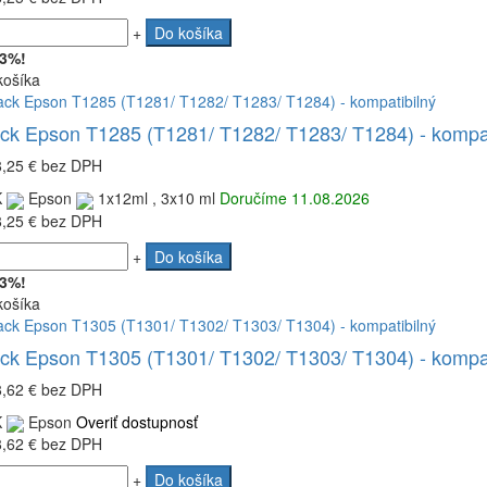
+
Do košíka
 3%!
košíka
ack Epson T1285 (T1281/ T1282/ T1283/ T1284) - kompat
8,25 €
bez DPH
K
Epson
1x12ml , 3x10 ml
Doručíme 11.08.2026
8,25 €
bez DPH
+
Do košíka
 3%!
košíka
ack Epson T1305 (T1301/ T1302/ T1303/ T1304) - kompat
8,62 €
bez DPH
K
Epson
Overiť dostupnosť
8,62 €
bez DPH
+
Do košíka