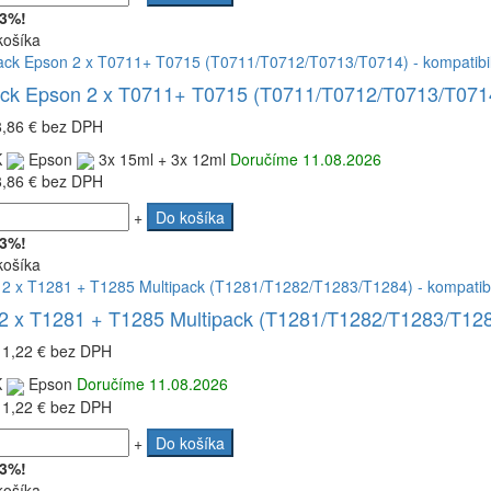
 3%!
košíka
ack Epson 2 x T0711+ T0715 (T0711/T0712/T0713/T0714)
8,86 €
bez DPH
K
Epson
3x 15ml + 3x 12ml
Doručíme 11.08.2026
8,86 €
bez DPH
+
Do košíka
 3%!
košíka
2 x T1281 + T1285 Multipack (T1281/T1282/T1283/T1284
11,22 €
bez DPH
K
Epson
Doručíme 11.08.2026
11,22 €
bez DPH
+
Do košíka
 3%!
košíka