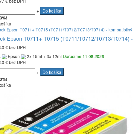
77 €
bez DPH
+
Do košíka
 3%!
košíka
ack Epson T0711+ T0715 (T0711/T0712/T0713/T0714) - 
40 €
bez DPH
K
Epson
2x 15ml + 3x 12ml
Doručíme 11.08.2026
40 €
bez DPH
+
Do košíka
 3%!
košíka