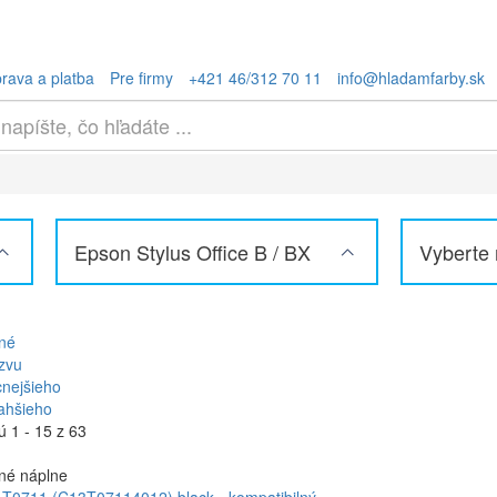
rava a platba
Pre firmy
+421 46/312 70 11
info@hladamfarby.sk
Epson Stylus Office B / BX
Vyberte
né
zvu
cnejšieho
ahšieho
 1 - 15 z 63
né náplne