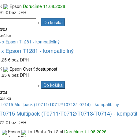
K
Epson
Doručíme 11.08.2026
91 €
bez DPH
+
Do košíka
 3%!
košíka
 x Epson T1281 - kompatibilný
8,25 €
bez DPH
K
Epson
Overiť dostupnosť
8,25 €
bez DPH
+
Do košíka
 3%!
košíka
T0715 Multipack (T0711/T0712/T0713/T0714) - kompatib
77 €
bez DPH
K
Epson
1x 15ml + 3x 12ml
Doručíme 11.08.2026