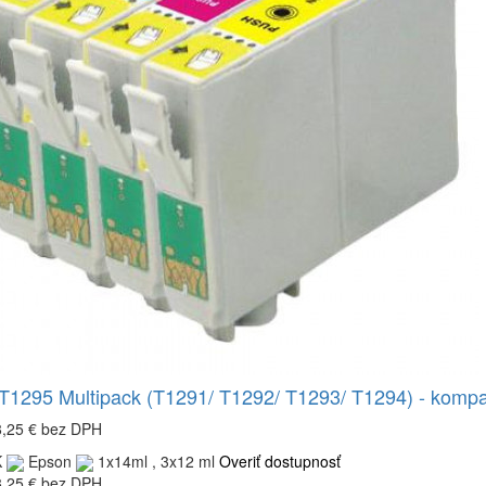
T1295 Multipack (T1291/ T1292/ T1293/ T1294) - kompat
8,25 €
bez DPH
K
Epson
1x14ml , 3x12 ml
Overiť dostupnosť
8,25 €
bez DPH