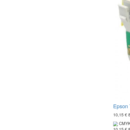
Epson 
10,15 €
CMY
10,15 €