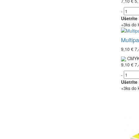
7,10 €
5,
-
Ušetríte
+3ks do 
Multip
9,10 €
7,
CMY
9,10 €
7,
-
Ušetríte
+3ks do 