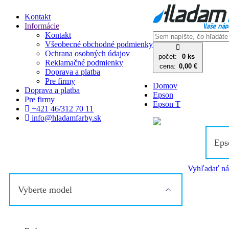
Kontakt
Informácie
Kontakt
Všeobecné obchodné podmienky
Ochrana osobných údajov
počet:
0 ks
Reklamačné podmienky
cena:
0,00 €
Doprava a platba
Pre firmy
Domov
Doprava a platba
Epson
Pre firmy
Epson T
+421 46/312 70 11
info@hladamfarby.sk
Eps
Vyhľadať ná
Vyberte model