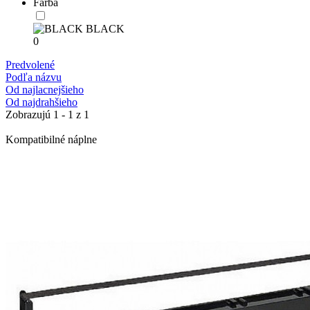
Farba
BLACK
0
Predvolené
Podľa názvu
Od najlacnejšieho
Od najdrahšieho
Zobrazujú 1 - 1 z 1
Kompatibilné náplne