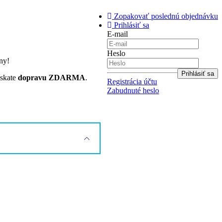
Zopakovať poslednú objednávku
Prihlásiť sa
E-mail
Heslo
ny!
ískate
dopravu ZDARMA
.
Registrácia účtu
Zabudnuté heslo