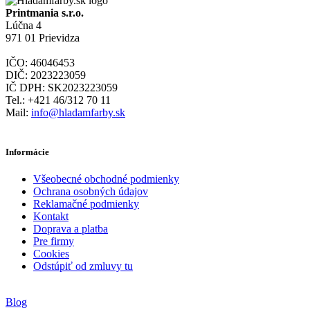
Printmania s.r.o.
Lúčna 4
971 01 Prievidza
IČO: 46046453
DIČ: 2023223059
IČ DPH: SK2023223059
Tel.: +421 46/312 70 11
Mail:
info@hladamfarby.sk
Informácie
Všeobecné obchodné podmienky
Ochrana osobných údajov
Reklamačné podmienky
Kontakt
Doprava a platba
Pre firmy
Cookies
Odstúpiť od zmluvy tu
Blog