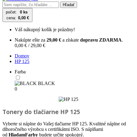
Hľadať
počet:
0 ks
cena:
0,00 €
Váš nákupný košík je prázdny!
Nakúpte ešte za
29,00 €
a získate
dopravu ZDARMA
.
0,00 € / 29,00 €
Domov
HP 125
Farba
BLACK
0
Tonery do tlačiarne
HP 125
Vyberte si náplne do Vašej tlačiarne HP 125. Kvalitné náplne od
dlhoročného výrobcu s certifikátmi ISO. S náplňami
od
HladamFarby
budete určite spokojný.