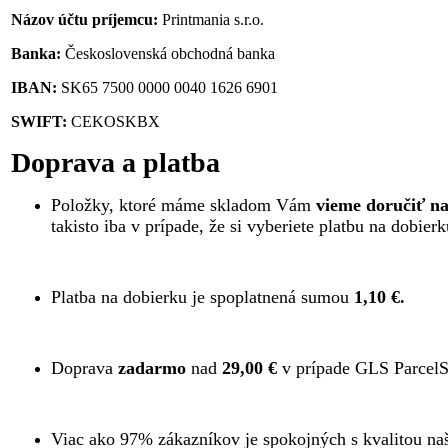
Názov účtu príjemcu:
Printmania s.r.o.
Banka:
Československá obchodná banka
IBAN:
SK65 7500 0000 0040 1626 6901
SWIFT:
CEKOSKBX
Doprava a platba
Položky, ktoré máme skladom Vám
vieme doručiť na
takisto iba v prípade, že si vyberiete platbu na dobi
Platba na dobierku je spoplatnená sumou
1,10 €.
Doprava
zadarmo
nad
29,00 €
v prípade GLS ParcelS
Viac ako 97% zákazníkov je spokojných s kvalitou na