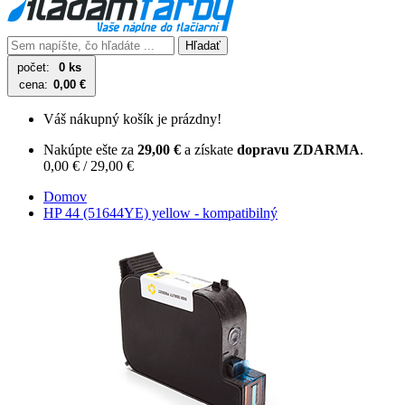
Hľadať
počet:
0 ks
cena:
0,00 €
Váš nákupný košík je prázdny!
Nakúpte ešte za
29,00 €
a získate
dopravu ZDARMA
.
0,00 € / 29,00 €
Domov
HP 44 (51644YE) yellow - kompatibilný