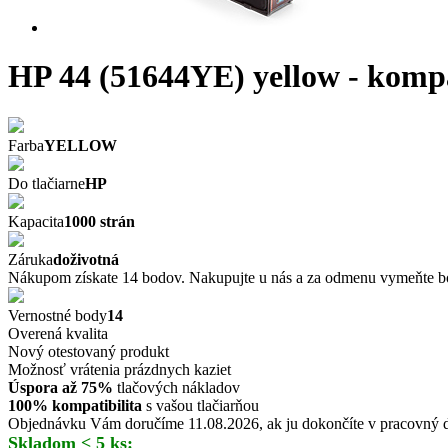
HP 44 (51644YE) yellow - komp
Farba
YELLOW
Do tlačiarne
HP
Kapacita
1000 strán
Záruka
doživotná
Nákupom získate 14 bodov. Nakupujte u nás a za odmenu vymeňte bo
Vernostné body
14
Overená kvalita
Nový otestovaný produkt
Možnosť vrátenia prázdnych kaziet
Úspora až 75%
tlačových nákladov
100% kompatibilita
s vašou tlačiarňou
Objednávku Vám doručíme 11.08.2026, ak ju dokončíte v pracovný de
Skladom < 5 ks: