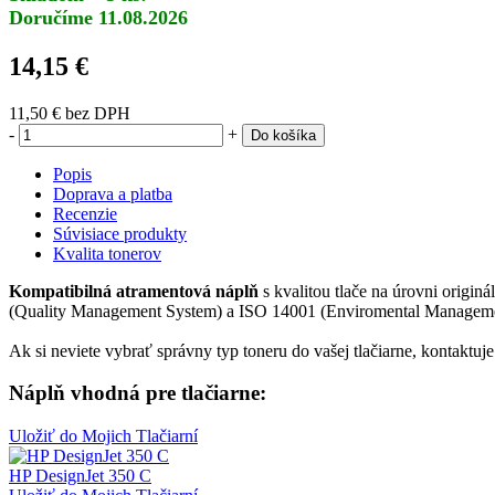
Doručíme 11.08.2026
14,15 €
11,50 €
bez DPH
-
+
Do košíka
Popis
Doprava a platba
Recenzie
Súvisiace produkty
Kvalita tonerov
Kompatibilná atramentová náplň
s kvalitou tlače na úrovni origin
(Quality Management System) a ISO 14001 (Enviromental Management 
Ak si neviete vybrať správny typ toneru do vašej tlačiarne, kontaktu
Náplň vhodná pre tlačiarne:
Uložiť do Mojich Tlačiarní
HP DesignJet 350 C