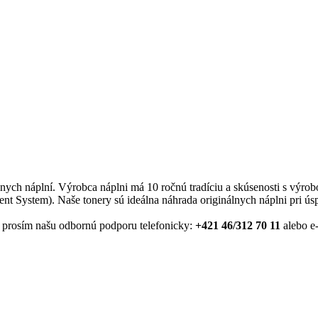
álnych náplní. Výrobca náplni má 10 ročnú tradíciu a skúsenosti s výro
System). Naše tonery sú ideálna náhrada originálnych náplni pri ús
je prosím našu odbornú podporu telefonicky:
+421 46/312 70 11
alebo e