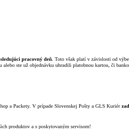
sledujúci pracovný deň
. Toto však platí v závislosti od výb
erku alebo ste už objednávku uhradili platobnou kartou, či ba
hop a Packety. V prípade Slovenskej Pošty a GLS Kuriér
za
šich produktov a s poskytovaným servisom!