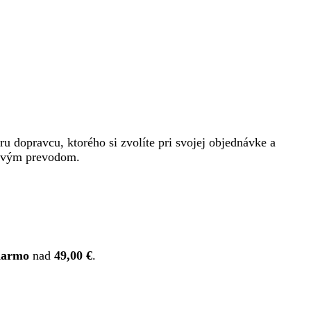
eru dopravcu, ktorého si zvolíte pri svojej objednávke a
nkovým prevodom.
darmo
nad
49,00 €
.