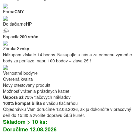
Farba
CMY
Do tlačiarne
HP
Kapacita
200 strán
Záruka
2 roky
Nákupom získate 14 bodov. Nakupujte u nás a za odmenu vymeňte
body za peniaze, napr. 100 bodov = zľava 2€ !
Vernostné body
14
Overená kvalita
Nový otestovaný produkt
Možnosť vrátenia prázdnych kaziet
Úspora až 75%
tlačových nákladov
100% kompatibilita
s vašou tlačiarňou
Objednávku Vám doručíme 12.08.2026, ak ju dokončíte v pracovný
deň do 15:30 a zvolíte dopravu GLS kuriér.
Skladom > 10 ks:
Doručíme 12.08.2026