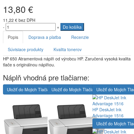
13,80 €
11,22 €
bez DPH
-
+
Do košíka
Popis
Doprava a platba
Recenzie
Súvisiace produkty
Kvalita tonerov
HP 650 Atramentová náplň od výrobcu HP. Zaručená vysoká kvalita
tlače s originálnou náplňou.
Náplň vhodná pre tlačiarne:
Uložiť do Mojich Tlačiarní
Uložiť do Mojich Tlačiarní
Uložiť do Mojich Tla
HP DeskJet Ink
Advantage 1516
Uložiť do Mojich Tla