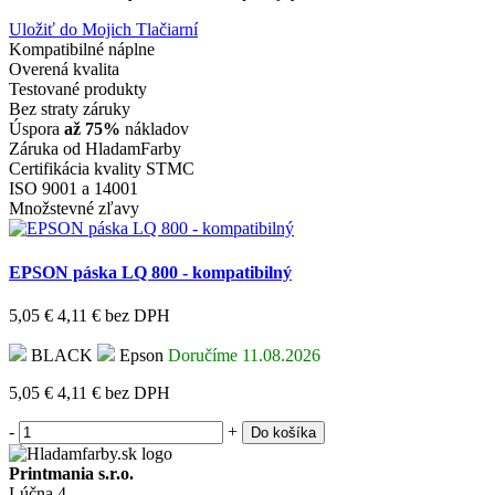
Uložiť do Mojich Tlačiarní
Kompatibilné náplne
Overená kvalita
Testované produkty
Bez straty záruky
Úspora
až 75%
nákladov
Záruka od HladamFarby
Certifikácia kvality STMC
ISO 9001 a 14001
Množstevné zľavy
EPSON páska LQ 800 - kompatibilný
5,05 €
4,11 €
bez DPH
BLACK
Epson
Doručíme 11.08.2026
5,05 €
4,11 €
bez DPH
-
+
Do košíka
Printmania s.r.o.
Lúčna 4