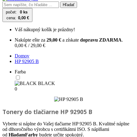
Hľadať
počet:
0 ks
cena:
0,00 €
Váš nákupný košík je prázdny!
Nakúpte ešte za
29,00 €
a získate
dopravu ZDARMA
.
0,00 € / 29,00 €
Domov
HP 92905 B
Farba
BLACK
0
Tonery do tlačiarne
HP 92905 B
Vyberte si náplne do Vašej tlačiarne HP 92905 B. Kvalitné náplne
od dlhoročného výrobcu s certifikátmi ISO. S náplňami
od
HladamFarby
budete určite spokojný.