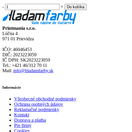
-
+
Do košíka
Printmania s.r.o.
Lúčna 4
971 01 Prievidza
IČO: 46046453
DIČ: 2023223059
IČ DPH: SK2023223059
Tel.: +421 46/312 70 11
Mail:
info@hladamfarby.sk
Informácie
Všeobecné obchodné podmienky
Ochrana osobných údajov
Reklamačné podmienky
Kontakt
Doprava a platba
Pre firmy
Cookies