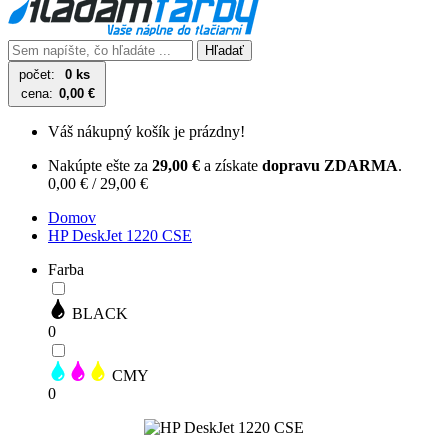
Hľadať
počet:
0 ks
cena:
0,00 €
Váš nákupný košík je prázdny!
Nakúpte ešte za
29,00 €
a získate
dopravu ZDARMA
.
0,00 € / 29,00 €
Domov
HP DeskJet 1220 CSE
Farba
BLACK
0
CMY
0