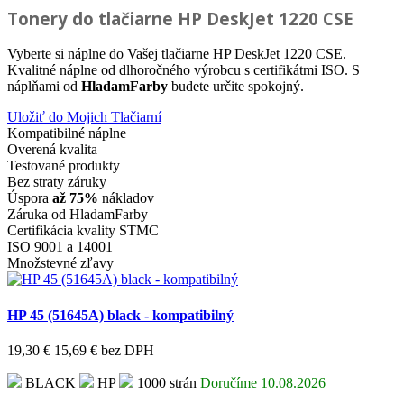
Tonery do tlačiarne
HP DeskJet 1220 CSE
Vyberte si náplne do Vašej tlačiarne HP DeskJet 1220 CSE.
Kvalitné náplne od dlhoročného výrobcu s certifikátmi ISO. S
náplňami od
HladamFarby
budete určite spokojný.
Uložiť do Mojich Tlačiarní
Kompatibilné náplne
Overená kvalita
Testované produkty
Bez straty záruky
Úspora
až 75%
nákladov
Záruka od HladamFarby
Certifikácia kvality STMC
ISO 9001 a 14001
Množstevné zľavy
HP 45 (51645A) black - kompatibilný
19,30 €
15,69 €
bez DPH
BLACK
HP
1000 strán
Doručíme 10.08.2026