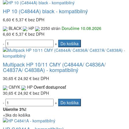
HP 10 (C4844A) black - kompatibilný
6,60 €
5,37 €
bez DPH
BLACK
HP
2250 strán
Doručíme 10.08.2026
6,60 €
5,37 €
bez DPH
-
+
Do košíka
Multipack HP 10/11 CMY (C4844A/ C4836A/
C4837A/ C4838A) - kompatibilný
30,65 €
24,92 €
bez DPH
CMYK
HP
Overiť dostupnosť
30,65 €
24,92 €
bez DPH
-
+
Do košíka
Ušetríte 3%!
+3ks do košíka
HP C4841A - kompatibilný