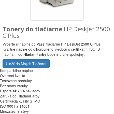
Tonery do tlačiarne
HP DeskJet 2500
C Plus
Vyberte si náplne do Vašej tlačiarne HP DeskJet 2500 C Plus.
Kvalitné náplne od dlhoročného výrobcu s certifikátmi ISO. S
náplňami od
HladamFarby
budete určite spokojný.
Uložiť do Mojich Tlačiarní
Kompatibilné náplne
Overená kvalita
Testované produkty
Bez straty záruky
Úspora
až 75%
nákladov
Záruka od HladamFarby
Certifikácia kvality STMC
ISO 9001 a 14001
Množstevné zľavy