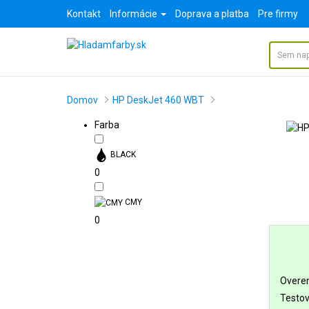
Kontakt
Informácie
Doprava a platba
Pre firmy
Domov
HP DeskJet 460 WBT
Farba
BLACK
0
CMY
0
Overen
Testov