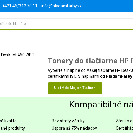
+421 46/312 70 11
info@hladamfarby.sk
Tonery do tlačiarne
HP D
Vyberte si náplne do Vašej tlačiarne HP Desk
certifikátmi ISO. S náplňami od
HladamFarby
Uložiť do Mojich Tlačiarní
Kompatibilné n
á kvalita
Bez straty záruky
Záruka o
ané produkty
Úspora
až 75%
nákladov
Certifiká