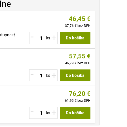
lne
46,45 €
37,76 €
bez DPH
-
+
stupnosť
Do košíka
57,55 €
46,79 €
bez DPH
-
+
Do košíka
76,20 €
61,95 €
bez DPH
-
+
Do košíka