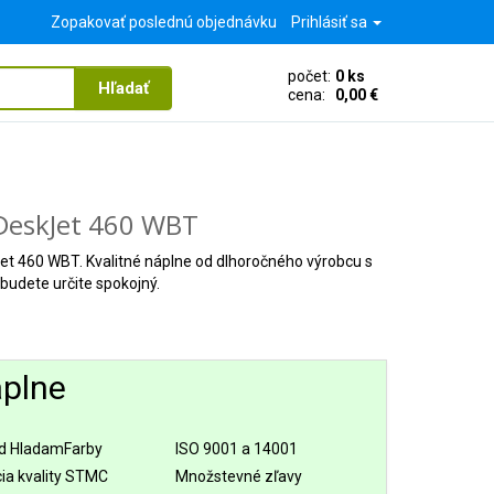
Zopakovať poslednú objednávku
Prihlásiť sa
počet:
0 ks
Hľadať
cena:
0,00 €
eskJet 460 WBT
Jet 460 WBT. Kvalitné náplne od dlhoročného výrobcu s
budete určite spokojný.
áplne
d HladamFarby
ISO 9001 a 14001
cia kvality STMC
Množstevné zľavy