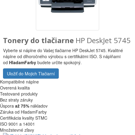
Tonery do tlačiarne
HP DeskJet 5745
Vyberte si náplne do Vašej tlačiarne HP DeskJet 5745. Kvalitné
náplne od dlhoročného výrobcu s certifikátmi ISO. S náplňami
od
HladamFarby
budete určite spokojný.
Uložiť do Mojich Tlačiarní
Kompatibilné náplne
Overená kvalita
Testované produkty
Bez straty záruky
Úspora
až 75%
nákladov
Záruka od HladamFarby
Certifikácia kvality STMC
ISO 9001 a 14001
Množstevné zľavy