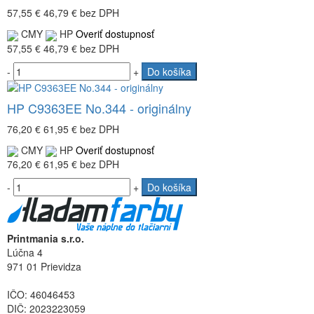
57,55 €
46,79 €
bez DPH
CMY
HP
Overiť dostupnosť
57,55 €
46,79 €
bez DPH
-
+
Do košíka
HP C9363EE No.344 - originálny
76,20 €
61,95 €
bez DPH
CMY
HP
Overiť dostupnosť
76,20 €
61,95 €
bez DPH
-
+
Do košíka
Printmania s.r.o.
Lúčna 4
971 01 Prievidza
IČO: 46046453
DIČ: 2023223059