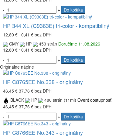
-
+
Do košíka
HP 344 XL (C9363E) tri-color - kompatibilný
12,80 €
10,41 €
bez DPH
CMY
HP
450 strán
Doručíme 11.08.2026
12,80 €
10,41 €
bez DPH
-
+
Do košíka
Originálne náplne
HP C8765EE No.338 - originálny
46,45 €
37,76 €
bez DPH
BLACK
HP
480 strán (11ml)
Overiť dostupnosť
46,45 €
37,76 €
bez DPH
-
+
Do košíka
HP C8766EE No.343 - originálny