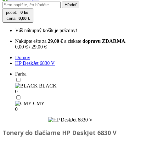
Hľadať
počet:
0 ks
cena:
0,00 €
Váš nákupný košík je prázdny!
Nakúpte ešte za
29,00 €
a získate
dopravu ZDARMA
.
0,00 € / 29,00 €
Domov
HP DeskJet 6830 V
Farba
BLACK
0
CMY
0
Tonery do tlačiarne
HP DeskJet 6830 V