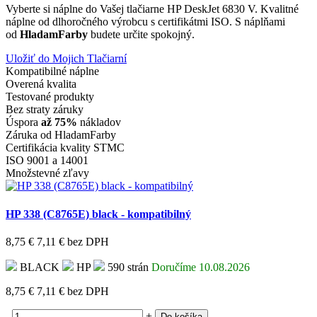
Vyberte si náplne do Vašej tlačiarne HP DeskJet 6830 V. Kvalitné
náplne od dlhoročného výrobcu s certifikátmi ISO. S náplňami
od
HladamFarby
budete určite spokojný.
Uložiť do Mojich Tlačiarní
Kompatibilné náplne
Overená kvalita
Testované produkty
Bez straty záruky
Úspora
až 75%
nákladov
Záruka od HladamFarby
Certifikácia kvality STMC
ISO 9001 a 14001
Množstevné zľavy
HP 338 (C8765E) black - kompatibilný
8,75 €
7,11 €
bez DPH
BLACK
HP
590 strán
Doručíme 10.08.2026
8,75 €
7,11 €
bez DPH
-
+
Do košíka