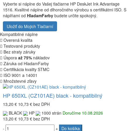
Vyberte si náplne do Vašej tlačiarne HP DeskJet Ink Advantage
1516. Kvalitné náplne od dlhoročného výrobcu s certifikátmi ISO. S
náplňami od
HladamFarby
budete určite spokojný.
Uložiť do Mojich Tlačiarní
Kompatibilné náplne
Overená kvalita
Testované produkty
Bez straty záruky
Úspora
až 75%
nákladov
Záruka od HladamFarby
Certifikácia kvality STMC
ISO 9001 a 14001
Množstevné zľavy
HP 650XL (CZ101AE) black - kompatibilný
13,20 €
10,73 €
bez DPH
BLACK
HP
1000 strán
Doručíme 10.08.2026
13,20 €
10,73 €
bez DPH
-
+
Do košíka