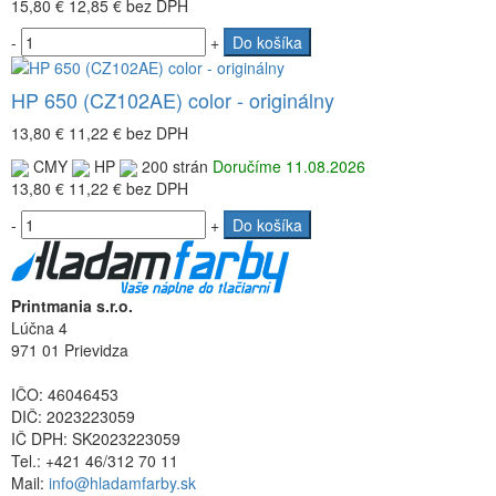
15,80 €
12,85 €
bez DPH
-
+
Do košíka
HP 650 (CZ102AE) color - originálny
13,80 €
11,22 €
bez DPH
CMY
HP
200 strán
Doručíme 11.08.2026
13,80 €
11,22 €
bez DPH
-
+
Do košíka
Printmania s.r.o.
Lúčna 4
971 01 Prievidza
IČO: 46046453
DIČ: 2023223059
IČ DPH: SK2023223059
Tel.: +421 46/312 70 11
Mail:
info@hladamfarby.sk