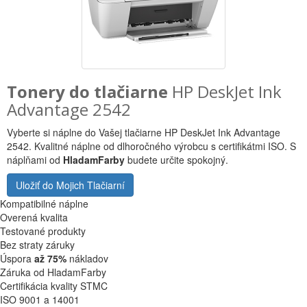
Tonery do tlačiarne
HP DeskJet Ink
Advantage 2542
Vyberte si náplne do Vašej tlačiarne HP DeskJet Ink Advantage
2542. Kvalitné náplne od dlhoročného výrobcu s certifikátmi ISO. S
náplňami od
HladamFarby
budete určite spokojný.
Uložiť do Mojich Tlačiarní
Kompatibilné náplne
Overená kvalita
Testované produkty
Bez straty záruky
Úspora
až 75%
nákladov
Záruka od HladamFarby
Certifikácia kvality STMC
ISO 9001 a 14001