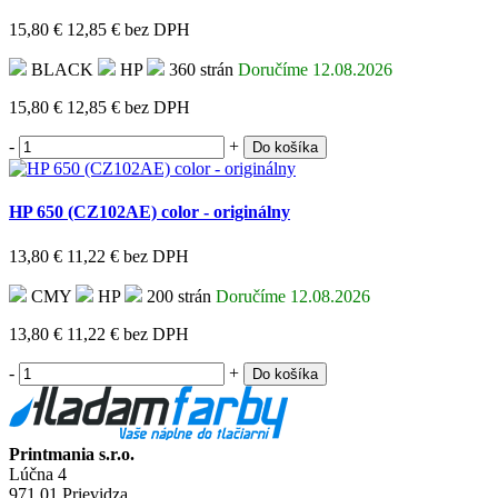
15,80 €
12,85 €
bez DPH
BLACK
HP
360 strán
Doručíme 12.08.2026
15,80 €
12,85 €
bez DPH
-
+
Do košíka
HP 650 (CZ102AE) color - originálny
13,80 €
11,22 €
bez DPH
CMY
HP
200 strán
Doručíme 12.08.2026
13,80 €
11,22 €
bez DPH
-
+
Do košíka
Printmania s.r.o.
Lúčna 4
971 01 Prievidza