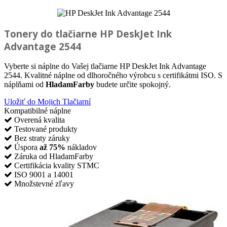
Tonery do tlačiarne
HP DeskJet Ink
Advantage 2544
Vyberte si náplne do Vašej tlačiarne HP DeskJet Ink Advantage
2544. Kvalitné náplne od dlhoročného výrobcu s certifikátmi ISO. S
náplňami od
HladamFarby
budete určite spokojný.
Uložiť do Mojich Tlačiarní
Kompatibilné náplne
Overená kvalita
Testované produkty
Bez straty záruky
Úspora
až 75%
nákladov
Záruka od HladamFarby
Certifikácia kvality STMC
ISO 9001 a 14001
Množstevné zľavy