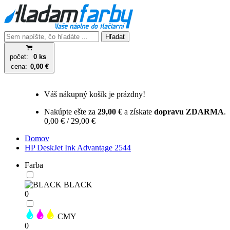
Hľadať
počet:
0 ks
cena:
0,00 €
Váš nákupný košík je prázdny!
Nakúpte ešte za
29,00 €
a získate
dopravu ZDARMA
.
0,00 € / 29,00 €
Domov
HP DeskJet Ink Advantage 2544
Farba
BLACK
0
CMY
0