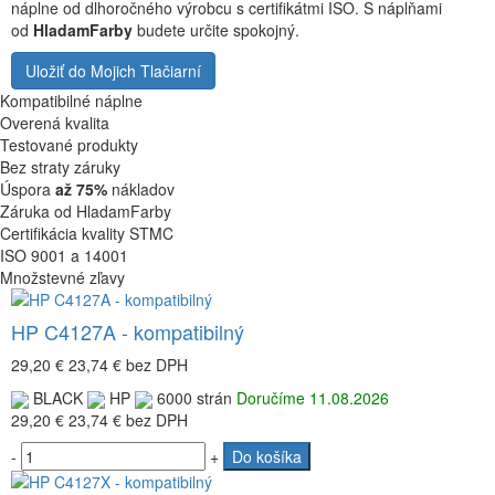
náplne od dlhoročného výrobcu s certifikátmi ISO. S náplňami
od
HladamFarby
budete určite spokojný.
Uložiť do Mojich Tlačiarní
Kompatibilné náplne
Overená kvalita
Testované produkty
Bez straty záruky
Úspora
až 75%
nákladov
Záruka od HladamFarby
Certifikácia kvality STMC
ISO 9001 a 14001
Množstevné zľavy
HP C4127A - kompatibilný
29,20 €
23,74 €
bez DPH
BLACK
HP
6000 strán
Doručíme 11.08.2026
29,20 €
23,74 €
bez DPH
-
+
Do košíka