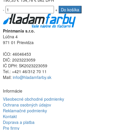
190,35 €
154,76 €
bez DPH
-
+
Do košíka
Printmania s.r.o.
Lúčna 4
971 01 Prievidza
IČO: 46046453
DIČ: 2023223059
IČ DPH: SK2023223059
Tel.: +421 46/312 70 11
Mail:
info@hladamfarby.sk
Informácie
Všeobecné obchodné podmienky
Ochrana osobných údajov
Reklamačné podmienky
Kontakt
Doprava a platba
Pre firmy