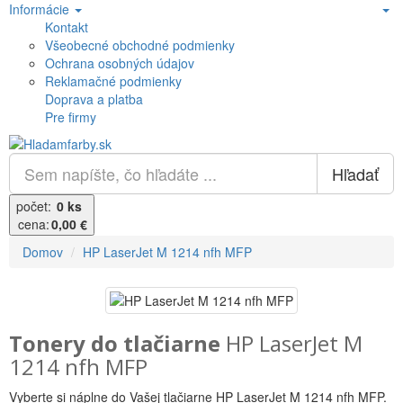
Informácie
Kontakt
Všeobecné obchodné podmienky
Ochrana osobných údajov
Reklamačné podmienky
Doprava a platba
Pre firmy
Hľadať
počet:
0 ks
cena:
0,00 €
Domov
HP LaserJet M 1214 nfh MFP
Tonery do tlačiarne
HP LaserJet M
1214 nfh MFP
Vyberte si náplne do Vašej tlačiarne HP LaserJet M 1214 nfh MFP.