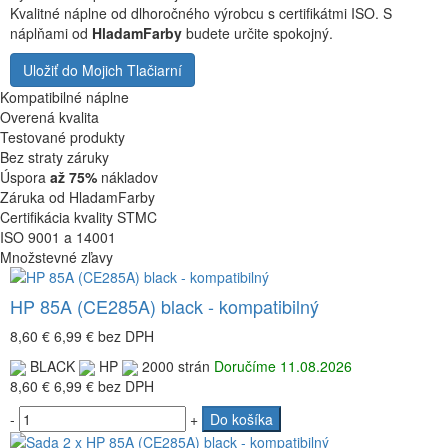
Kvalitné náplne od dlhoročného výrobcu s certifikátmi ISO. S
náplňami od
HladamFarby
budete určite spokojný.
Uložiť do Mojich Tlačiarní
Kompatibilné náplne
Overená kvalita
Testované produkty
Bez straty záruky
Úspora
až 75%
nákladov
Záruka od HladamFarby
Certifikácia kvality STMC
ISO 9001 a 14001
Množstevné zľavy
HP 85A (CE285A) black - kompatibilný
8,60 €
6,99 €
bez DPH
BLACK
HP
2000 strán
Doručíme 11.08.2026
8,60 €
6,99 €
bez DPH
-
+
Do košíka