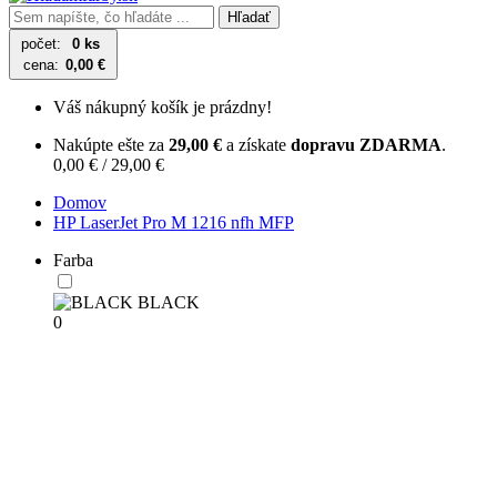
Hľadať
počet:
0 ks
cena:
0,00 €
Váš nákupný košík je prázdny!
Nakúpte ešte za
29,00 €
a získate
dopravu ZDARMA
.
0,00 € / 29,00 €
Domov
HP LaserJet Pro M 1216 nfh MFP
Farba
BLACK
0