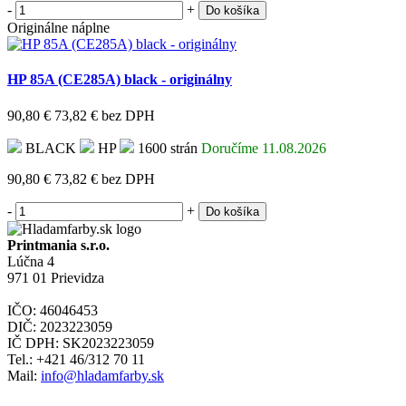
-
+
Do košíka
Originálne náplne
HP 85A (CE285A) black - originálny
90,80 €
73,82 €
bez DPH
BLACK
HP
1600 strán
Doručíme 11.08.2026
90,80 €
73,82 €
bez DPH
-
+
Do košíka
Printmania s.r.o.
Lúčna 4
971 01 Prievidza
IČO: 46046453
DIČ: 2023223059
IČ DPH: SK2023223059
Tel.: +421 46/312 70 11
Mail:
info@hladamfarby.sk