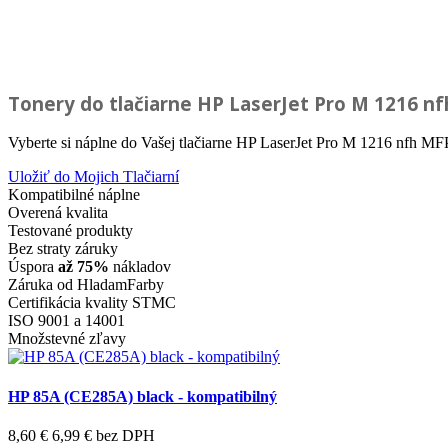
Tonery do tlačiarne
HP LaserJet Pro M 1216 n
Vyberte si náplne do Vašej tlačiarne HP LaserJet Pro M 1216 nfh MF
Uložiť do Mojich Tlačiarní
Kompatibilné náplne
Overená kvalita
Testované produkty
Bez straty záruky
Úspora
až 75%
nákladov
Záruka od HladamFarby
Certifikácia kvality STMC
ISO 9001 a 14001
Množstevné zľavy
HP 85A (CE285A) black - kompatibilný
8,60 €
6,99 €
bez DPH