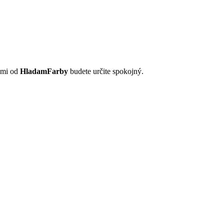
ňami od
HladamFarby
budete určite spokojný.