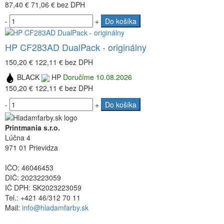
87,40 €
71,06 €
bez DPH
-
+
Do košíka
HP CF283AD DualPack - originálny
150,20 €
122,11 €
bez DPH
BLACK
HP
Doručíme 10.08.2026
150,20 €
122,11 €
bez DPH
-
+
Do košíka
Printmania s.r.o.
Lúčna 4
971 01 Prievidza
IČO: 46046453
DIČ: 2023223059
IČ DPH: SK2023223059
Tel.: +421 46/312 70 11
Mail:
info@hladamfarby.sk