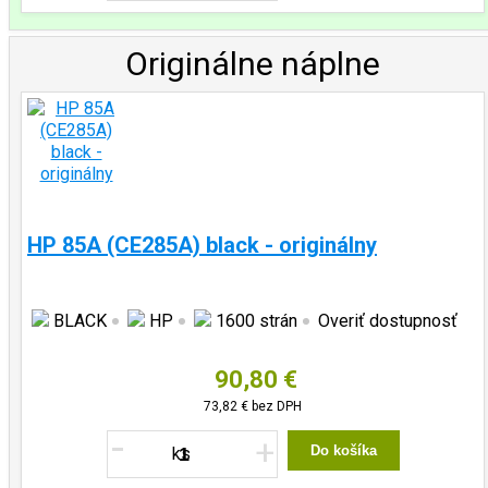
Originálne náplne
HP 85A (CE285A) black - originálny
BLACK
HP
1600 strán
Overiť dostupnosť
90,80 €
73,82 €
bez DPH
-
+
Do košíka