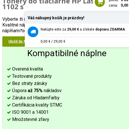
Tonery do tlačiarne
HP LaserJet Pro 
1102 s
cena:
0,00
Váš nákupný košík je prázdny!
Vyberte si náplne do Vašej tlačiarne HP LaserJet Pro P 1102 s
Kvalitné náplne od dlhoročného výrobcu s certifikátmi ISO. S
Nakúpte ešte za
29,00 €
a získate
dopravu ZDARMA
.
náplňami od
HladamFarby
budete určite spokojný.
Uložiť do Mojich Tlačiarní
0,00 € / 29,00 €
Kompatibilné náplne
Overená kvalita
Testované produkty
Bez straty záruky
Úspora
až 75%
nákladov
Záruka od HladamFarby
Certifikácia kvality STMC
ISO 9001 a 14001
Množstevné zľavy