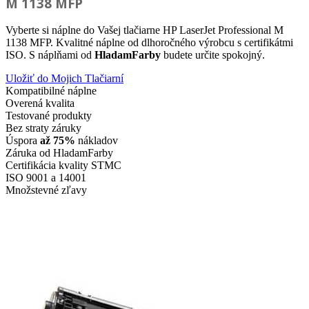
M 1138 MFP
Vyberte si náplne do Vašej tlačiarne HP LaserJet Professional M
1138 MFP. Kvalitné náplne od dlhoročného výrobcu s certifikátmi
ISO. S náplňami od
HladamFarby
budete určite spokojný.
Uložiť do Mojich Tlačiarní
Kompatibilné náplne
Overená kvalita
Testované produkty
Bez straty záruky
Úspora
až 75%
nákladov
Záruka od HladamFarby
Certifikácia kvality STMC
ISO 9001 a 14001
Množstevné zľavy