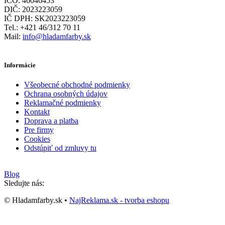
IČO: 46046453
DIČ: 2023223059
IČ DPH: SK2023223059
Tel.: +421 46/312 70 11
Mail:
info@hladamfarby.sk
Informácie
Všeobecné obchodné podmienky
Ochrana osobných údajov
Reklamačné podmienky
Kontakt
Doprava a platba
Pre firmy
Cookies
Odstúpiť od zmluvy tu
Blog
Sledujte nás:
© Hladamfarby.sk •
NajReklama.sk - tvorba eshopu