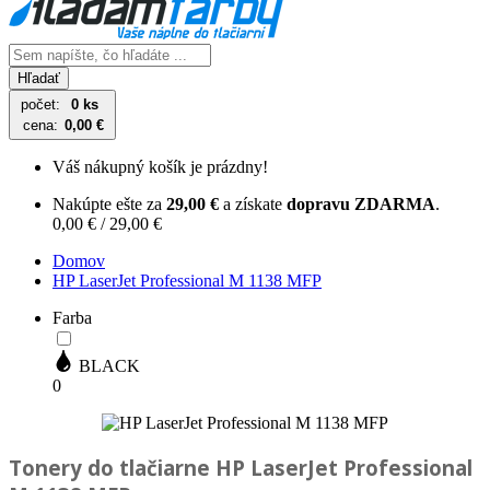
Hľadať
počet:
0 ks
cena:
0,00 €
Váš nákupný košík je prázdny!
Nakúpte ešte za
29,00 €
a získate
dopravu ZDARMA
.
0,00 € / 29,00 €
Domov
HP LaserJet Professional M 1138 MFP
Farba
BLACK
0
Tonery do tlačiarne
HP LaserJet Professional