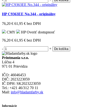
Do košíka
HP C9363EE No.344 - originálny
76,20 €
61,95 €
bez DPH
CMY
HP
Overiť dostupnosť
76,20 €
61,95 €
bez DPH
-
+
Do košíka
Printmania s.r.o.
Lúčna 4
971 01 Prievidza
IČO: 46046453
DIČ: 2023223059
IČ DPH: SK2023223059
Tel.: +421 46/312 70 11
Mail:
info@hladamfarby.sk
Informácie