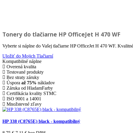
Tonery do tlačiarne
HP OfficeJet H 470 WF
Vyberte si náplne do Vašej tlačiarne HP OfficeJet H 470 WF. Kvalitn
Uložiť do Mojich Tlačiarní
Kompatibilné náplne
Overená kvalita
Testované produkty
Bez straty záruky
Úspora
až 75%
nákladov
Záruka od HladamFarby
Certifikácia kvality STMC
ISO 9001 a 14001
Množstevné zľavy
HP 338 (C8765E) black - kompatibilný
8,75 €
7,11 €
bez DPH