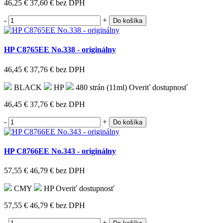
46,25 €
37,60 €
bez DPH
-
+
Do košíka
HP C8765EE No.338 - originálny
46,45 €
37,76 €
bez DPH
BLACK
HP
480 strán (11ml)
Overiť dostupnosť
46,45 €
37,76 €
bez DPH
-
+
Do košíka
HP C8766EE No.343 - originálny
57,55 €
46,79 €
bez DPH
CMY
HP
Overiť dostupnosť
57,55 €
46,79 €
bez DPH
-
+