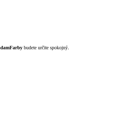
adamFarby
budete určite spokojný.