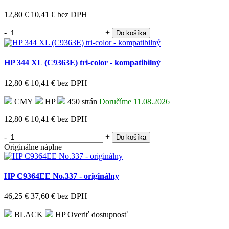
12,80 €
10,41 €
bez DPH
-
+
Do košíka
HP 344 XL (C9363E) tri-color - kompatibilný
12,80 €
10,41 €
bez DPH
CMY
HP
450 strán
Doručíme 11.08.2026
12,80 €
10,41 €
bez DPH
-
+
Do košíka
Originálne náplne
HP C9364EE No.337 - originálny
46,25 €
37,60 €
bez DPH
BLACK
HP
Overiť dostupnosť