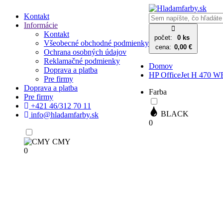
Kontakt
Informácie
Kontakt
počet:
0 ks
Všeobecné obchodné podmienky
cena:
0,00 €
Ochrana osobných údajov
Reklamačné podmienky
Domov
Doprava a platba
HP OfficeJet H 470 W
Pre firmy
Doprava a platba
Farba
Pre firmy
+421 46/312 70 11
BLACK
info@hladamfarby.sk
0
CMY
0