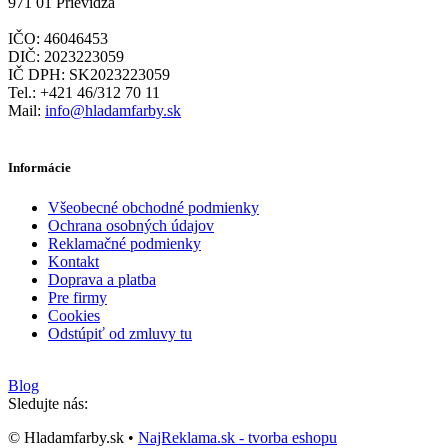
971 01 Prievidza
IČO: 46046453
DIČ: 2023223059
IČ DPH: SK2023223059
Tel.: +421 46/312 70 11
Mail:
info@hladamfarby.sk
Informácie
Všeobecné obchodné podmienky
Ochrana osobných údajov
Reklamačné podmienky
Kontakt
Doprava a platba
Pre firmy
Cookies
Odstúpiť od zmluvy tu
Blog
Sledujte nás:
© Hladamfarby.sk •
NajReklama.sk - tvorba eshopu