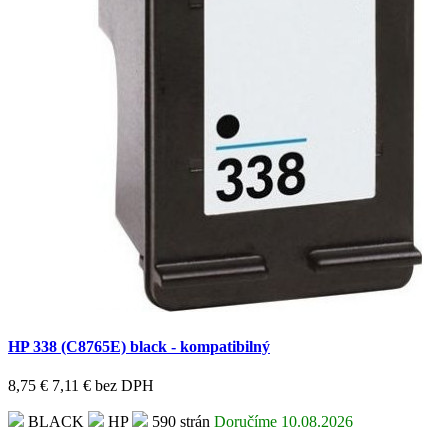
HP 338 (C8765E) black - kompatibilný
8,75 €
7,11 €
bez DPH
BLACK
HP
590 strán
Doručíme 10.08.2026