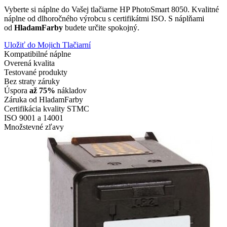
Vyberte si náplne do Vašej tlačiarne HP PhotoSmart 8050. Kvalitné
náplne od dlhoročného výrobcu s certifikátmi ISO. S náplňami
od
HladamFarby
budete určite spokojný.
Uložiť do Mojich Tlačiarní
Kompatibilné náplne
Overená kvalita
Testované produkty
Bez straty záruky
Úspora
až 75%
nákladov
Záruka od HladamFarby
Certifikácia kvality STMC
ISO 9001 a 14001
Množstevné zľavy