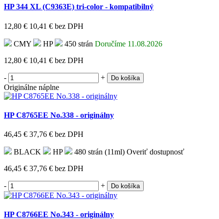
HP 344 XL (C9363E) tri-color - kompatibilný
12,80 €
10,41 €
bez DPH
CMY
HP
450 strán
Doručíme 11.08.2026
12,80 €
10,41 €
bez DPH
-
+
Do košíka
Originálne náplne
HP C8765EE No.338 - originálny
46,45 €
37,76 €
bez DPH
BLACK
HP
480 strán (11ml)
Overiť dostupnosť
46,45 €
37,76 €
bez DPH
-
+
Do košíka
HP C8766EE No.343 - originálny