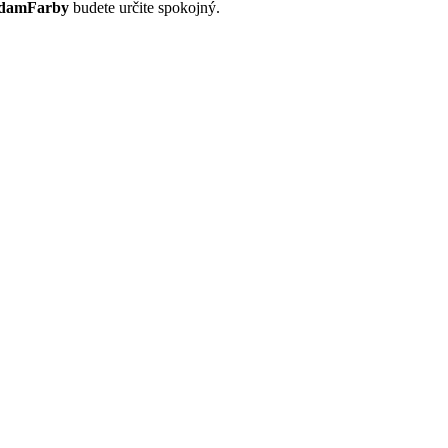
damFarby
budete určite spokojný.