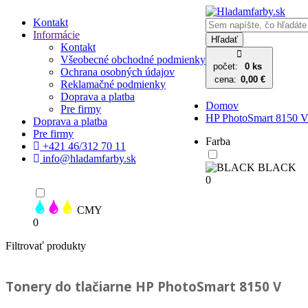
Kontakt
Informácie
Hľadať
Kontakt
Všeobecné obchodné podmienky
počet:
0 ks
Ochrana osobných údajov
cena:
0,00 €
Reklamačné podmienky
Doprava a platba
Domov
Pre firmy
HP PhotoSmart 8150 
Doprava a platba
Pre firmy
Farba
+421 46/312 70 11
info@hladamfarby.sk
BLACK
0
CMY
0
Filtrovať produkty
Tonery do tlačiarne
HP PhotoSmart 8150 V