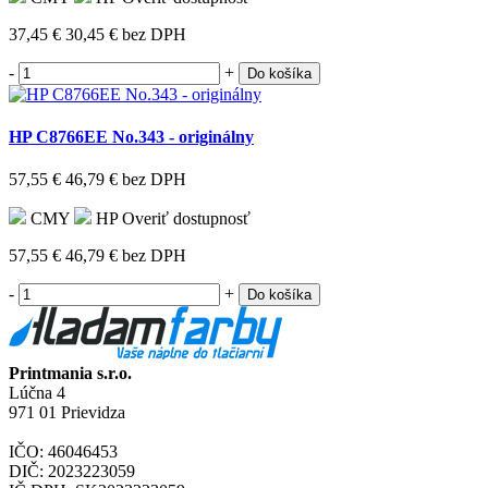
37,45 €
30,45 €
bez DPH
-
+
Do košíka
HP C8766EE No.343 - originálny
57,55 €
46,79 €
bez DPH
CMY
HP
Overiť dostupnosť
57,55 €
46,79 €
bez DPH
-
+
Do košíka
Printmania s.r.o.
Lúčna 4
971 01 Prievidza
IČO: 46046453
DIČ: 2023223059