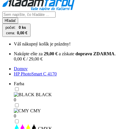
Hľadať
počet:
0 ks
cena:
0,00 €
Váš nákupný košík je prázdny!
Nakúpte ešte za
29,00 €
a získate
dopravu ZDARMA
.
0,00 € / 29,00 €
Domov
HP PhotoSmart C 4170
Farba
BLACK
0
CMY
0
CMYK