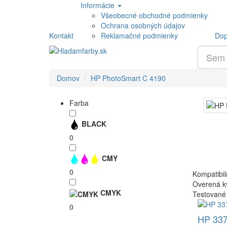
Informácie
Všeobecné obchodné podmienky
Ochrana osobných údajov
Kontakt
Reklamačné podmienky
Dop
Domov
HP PhotoSmart C 4190
Farba
BLACK
0
CMY
0
Kompatibil
Overená kv
CMYK
Testované
0
HP 337