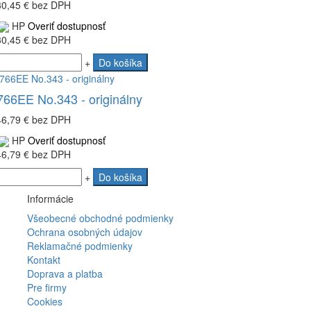
30,45 €
bez DPH
HP
Overiť dostupnosť
30,45 €
bez DPH
+
Do košíka
66EE No.343 - originálny
46,79 €
bez DPH
HP
Overiť dostupnosť
46,79 €
bez DPH
+
Do košíka
Informácie
Všeobecné obchodné podmienky
Ochrana osobných údajov
Reklamačné podmienky
Kontakt
Doprava a platba
Pre firmy
Cookies