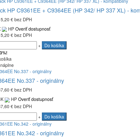
ack HP C9361EE + C9364EE (HP 342/ HP 337 XL) - komp
15,20 €
bez DPH
K
HP
Overiť dostupnosť
15,20 €
bez DPH
+
Do košíka
 3%!
košíka
 náplne
64EE No.337 - originálny
37,60 €
bez DPH
CK
HP
Overiť dostupnosť
37,60 €
bez DPH
+
Do košíka
61EE No.342 - originálny