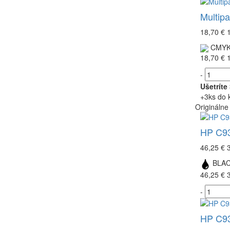
Multip
18,70 €
CMY
18,70 €
-
Ušetríte
+3ks do 
Originálne
HP C93
46,25 €
BLA
46,25 €
-
HP C93