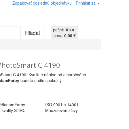
Zopakovať poslednú objednávku
Prihlásiť sa
počet:
0 ks
Hľadať
cena:
0,00 €
PhotoSmart C 4190
toSmart C 4190. Kvalitné náplne od dlhoročného
adamFarby
budete určite spokojný.
 HladamFarby
ISO 9001 a 14001
ia kvality STMC
Množstevné zľavy