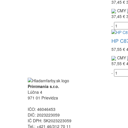
37,45 €
CMY
37,45 €
-
HP C87
57,55 €
CMY
57,55 €
-
Printmania s.r.o.
Lúčna 4
971 01 Prievidza
IČO: 46046453
DIČ: 2023223059
IČ DPH: SK2023223059
Tel.: +421 46/312 70 11