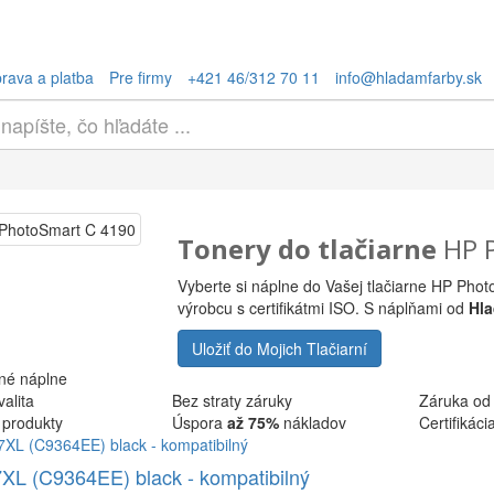
rava a platba
Pre firmy
+421 46/312 70 11
info@hladamfarby.sk
Tonery do tlačiarne
HP 
Vyberte si náplne do Vašej tlačiarne HP Pho
výrobcu s certifikátmi ISO. S náplňami od
Hl
Uložiť do Mojich Tlačiarní
né náplne
alita
Bez straty záruky
Záruka od
 produkty
Úspora
až 75%
nákladov
Certifikác
XL (C9364EE) black - kompatibilný