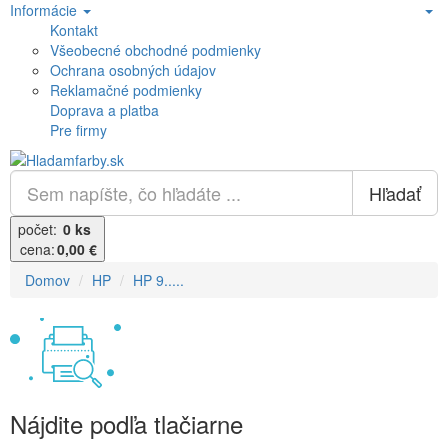
Informácie
Kontakt
Všeobecné obchodné podmienky
Ochrana osobných údajov
Reklamačné podmienky
Doprava a platba
Pre firmy
Hľadať
počet:
0 ks
cena:
0,00 €
Domov
HP
HP 9.....
Nájdite podľa tlačiarne