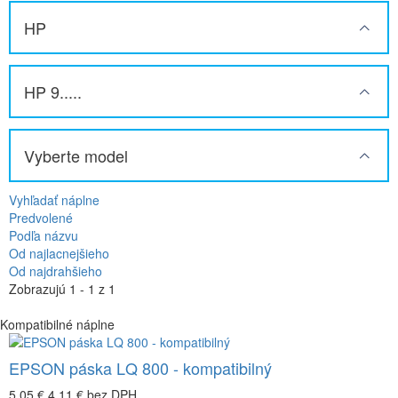
HP
HP 9.....
Vyberte model
Vyhľadať náplne
Predvolené
Podľa názvu
Od najlacnejšieho
Od najdrahšieho
Zobrazujú 1 - 1 z 1
Kompatibilné náplne
EPSON páska LQ 800 - kompatibilný
5,05 €
4,11 €
bez DPH