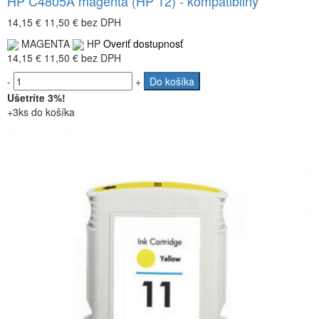
HP C4805A magenta (HP 12) - kompatibilný
14,15 €
11,50 €
bez DPH
MAGENTA
HP
Overiť dostupnosť
14,15 €
11,50 €
bez DPH
-
+
Do košíka
Ušetríte 3%!
+3ks do košíka