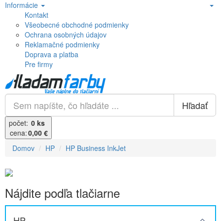
Informácie
Kontakt
Všeobecné obchodné podmienky
Ochrana osobných údajov
Reklamačné podmienky
Doprava a platba
Pre firmy
Hľadať
počet:
0 ks
cena:
0,00 €
Domov
HP
HP Business InkJet
Nájdite podľa tlačiarne
HP