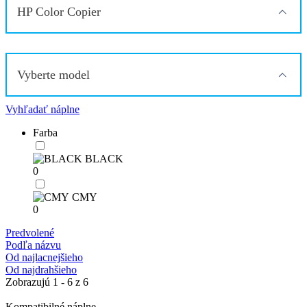
HP Color Copier
Vyberte model
Vyhľadať náplne
Farba
BLACK
0
CMY
0
Predvolené
Podľa názvu
Od najlacnejšieho
Od najdrahšieho
Zobrazujú 1 - 6 z 6
Kompatibilné náplne